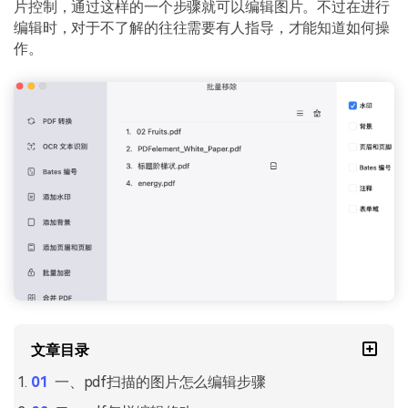
PDF文件压缩
片控制，通过这样的一个步骤就可以编辑图片。不过在进行
编辑时，对于不了解的往往需要有人指导，才能知道如何操
更新日志
万兴PDF SDK
PDF签名
作。
下载中心
申请试用
PDF批量工具
产品资讯
PDF提取页面
01.热门软件
PDF表格
02.转换PDF
PDF页面调整
03.编辑PDF
PDF文件创建
查看更多 >
PDF注释
PDF OCR
文章目录
一、pdf扫描的图片怎么编辑步骤