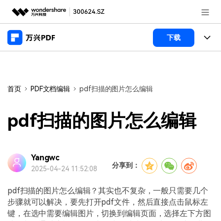
推荐产品
下载
AIGC数字创意
政企服务
产品
实用工具
桌面端
新闻中心
功能
首页
PDF文档编辑
pdf扫描的图片怎么编辑
万兴PDF Windows版
关于万兴
商业合作
PDF新功能
pdf扫描的图片怎么编辑
万兴PDF Mac版
PDF编辑器
加入我们
帮助中心
学校&教育
移动端
产品支持
Yangwc
PDF合并工具
帮助中心
企业采购
分享到：
2025-04-24 11:52:08
万兴PDF 安卓版
用户指南
PDF转换器
登录
立即购买
万兴PDF iOS版
pdf扫描的图片怎么编辑？其实也不复杂，一般只需要几个
经销商招募
常见问题
PDF加密
客服热线：
4000-300624
步骤就可以解决，要先打开pdf文件，然后直接点击鼠标左
键，在选中需要编辑图片，切换到编辑页面，选择左下方图
PDF开发工具
产品信息