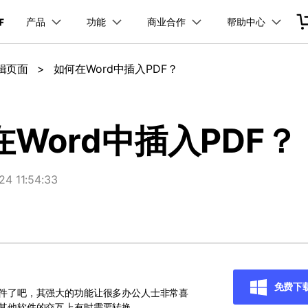
产品
功能
商业合作
帮助中心
加入我们
品
政企服务
新闻中心
关于万兴
服务
解决方案
公司简介
新闻动态
投资者关系
行业应用
实用工具
编辑页面
>
如何在Word中插入PDF？
品支持
桌面端
PDF合并工具
学校&教育
产品信息
PDF文件压缩
移动端
企业采购
PDF提取页面
产品资讯
经销商招募
PDF开发工具
创业历程
活动专题
联系我们
用户
文档创意
数字文档
制造业
实用工具
互联网&
PDF转换器
PDF签名
PDF表格
户指南
更新日志
社会责任
供应商合作
01.热门软件
万兴PDF Windows版
万兴PDF 安卓版
万兴PDF SDK
免费下载
商
创意绘图
交通运输
教育
万兴PDF
万兴恢复专家
Word中插入PDF？
PDF加密
PDF批量工具
PDF页面调整
利器
秒会的全能PDF编辑神器
简单高效的数据管理软件
见问题
下载中心
02.转换PDF
万兴PDF Mac版
万兴PDF iOS版
申请试用
案例
视频创意
金融&银行
电力资源
万兴HiPDF
万兴易修
03.编辑PDF
免费下载
 11:54:33
免费下载
维导图软件
一站式在线PDF解决方案
视频/照片修复一站式解
查看更多 >
免费下载
免费下
软件了吧，其强大的功能让很多办公人士非常喜
所有产品
于其他软件的交互上有时需要转换。