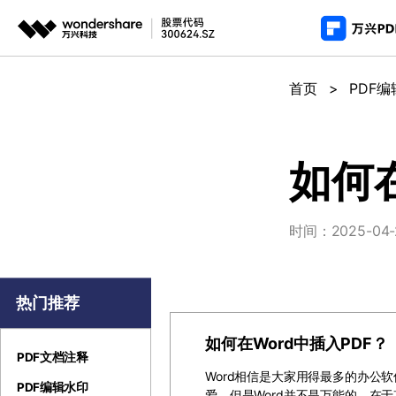
推荐产
AIGC数字创意
平台
首页
>
PDF
PDF新功能
产
视频创意
绘图创意
企业
PDF编辑器
用
代理
万兴剧厂
万兴图示
如何在
AI驱动的一站式精品影视内容创作平台
一站式办公绘图
常
客户
万兴喵影
万兴脑图
时间：2025-04-24
AI赋能，你也是剪辑大师
基于云的跨端思
万兴天幕
一句话生成视频/图片/音乐
热门推荐
Wondershare SelfyzAI
如何在Word中插入PDF？
让照片动起来
PDF文档注释
Word相信是大家用得最多的办公
PDF编辑水印
爱。但是Word并不是万能的，在