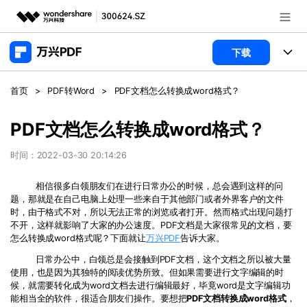
推荐产品
下载
AIGC数字创意
政企服务
产品
首页
>
PDF转Word
>
PDF文档怎么转换成word格式？
实用工具
桌面端
新闻中心
功能
PDF文档怎么转换成word格式？
万兴PDF Windows版
关于万兴
商业合作
时间：2022-03-30 20:14:26
PDF新功能
万兴PDF Mac版
PDF编辑器
相信很多白领朋友们在进行日常办公的时候，总会遇到这样的问
加入我们
帮助中心
学校&教育
题，那就是在自己电脑上处理一些来自于其他部门或者外界客户的文件
移动端
时，由于格式不对，所以无法正常的浏览或者打开。然而格式出现问题打
产品支持
PDF合并工具
帮助中心
不开，这样就影响了大家的办公速度。PDF文档是大家很常见的文档，要
企业采购
免费下载
立即购买
怎么转换成word格式呢？下面就让
万兴PDF
告诉大家。
万兴PDF 安卓版
用户指南
PDF转换器
日常办公中，白领总是会接触到PDF文档，这个文档之所以被大量
万兴PDF iOS版
经销商招募
常见问题
PDF加密
使用，也是因为其独特的阅读优势所致。但如果需要进行文字编辑的时
客服热线：
4000-300624
登录
立即购买
候，就需要转化成为word文档去进行编辑最好，毕竟word是文字编辑功
PDF开发工具
能相当全的软件，很适合朋友们操作。要想把
PDF
文档转换成
word
格式
，
产品信息