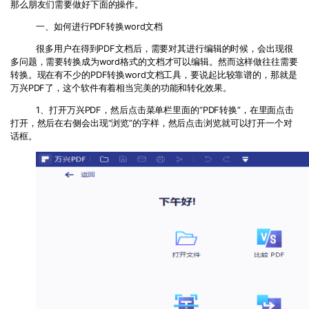
PDF文件压缩
那么朋友们需要做好下面的操作。
免费下载
更新日志
万兴PDF SDK
一、如何进行PDF转换word文档
PDF签名
下载中心
申请试用
很多用户在得到PDF文档后，需要对其进行编辑的时候，会出现很
PDF批量工具
多问题，需要转换成为word格式的文档才可以编辑。然而这样做往往需要
转换。现在有不少的PDF转换word文档工具，要说起比较靠谱的，那就是
产品资讯
万兴PDF了，这个软件有着相当完美的功能和转化效果。
PDF提取页面
免费下载
01.热门软件
1、打开万兴PDF，然后点击菜单栏里面的“PDF转换”，在里面点击
PDF表格
打开，然后在右侧会出现“浏览”的字样，然后点击浏览就可以打开一个对
02.转换PDF
话框。
PDF页面调整
03.编辑PDF
PDF文件创建
查看更多 >
PDF注释
PDF OCR
免费下载
免费下载