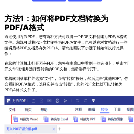
PDF文件压缩
更新日志
万兴PDF SDK
PDF签名
方法1：如何将PDF文档转换为
下载中心
申请试用
PDF批量工具
PDF/A格式
产品资讯
通过使用万兴PDF，您有两种方法可以将一个PDF文档创建为PDF/A格式
PDF提取页面
文件。您既可以将PDF文档转换为PDF/A文件，也可以在对文档进行一些
01.热门软件
编辑后将PDF文档另存为PDF/A。请您按照以下步骤了解如何执行此操
PDF表格
作：
02.转换PDF
PDF页面调整
在您的计算机上打开万兴PDF，您将在主窗口中看到一些选项卡，单击“打
03.编辑PDF
开文件”按钮并选择要转换的PDF文档，然后选择“打开”。
接着转到菜单栏并选择“文件”，点击“转换”按钮，然后点击“其他PDF”。你
PDF文件创建
查看更多 >
会看到PDF/A格式，选择它并点击“转换”，您的PDF文档就可以转换为
PDF/A格式文件了。
PDF注释
PDF OCR