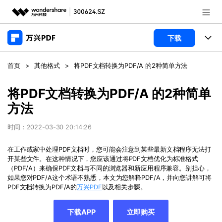
推荐产品
下载
AIGC数字创意
政企服务
产品
首页
>
其他格式
>
将PDF文档转换为PDF/A 的2种简单方法
实用工具
桌面端
新闻中心
功能
将PDF文档转换为PDF/A 的2种简单
方法
万兴PDF Windows版
关于万兴
商业合作
PDF新功能
万兴PDF Mac版
时间：2022-03-30 20:14:26
PDF编辑器
加入我们
帮助中心
学校&教育
在工作或家中处理PDF文档时，您可能会注意到某些最新文档程序无法打
移动端
开某些文件。在这种情况下，您应该通过将PDF文档优化为标准格式
产品支持
PDF合并工具
帮助中心
企业采购
（PDF/A）来确保PDF文档与不同的浏览器和新应用程序兼容。别担心，
万兴PDF 安卓版
用户指南
如果您对PDF/A这个术语不熟悉，本文为您解释PDF/A，并向您讲解可将
PDF转换器
登录
立即购买
PDF文档转换为PDF/A的
万兴PDF
以及相关步骤。
万兴PDF iOS版
经销商招募
常见问题
PDF加密
客服热线：
4000-300624
下载APP
立即购买
PDF开发工具
产品信息