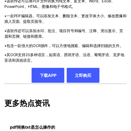
•
该软件还可以将
PDF
文件转换为纯文本、富文本、
Word
、
Excel
、
PowerPoint
、
HTML
、图像和电子书格式。
•
一款
PDF
编辑器。可以添加文本、删除文本、更改字体大小、修改图像和
插入页面、提取页面等。
•
该软件还可以添加水印、批注、项目符号和编号、注释、突出显示、页
眉和页脚、链接和图章。
•
包含一款强大的
OCR
插件，可以方便地搜索、编辑和选择扫描的文件。
•其
OCR
支持
20
多种语言，如英语、西班牙语、法语、葡萄牙语、克罗地
亚语和其他语言。
下载APP
立即购买
更多热点资讯
pdf转换txt是怎么操作的