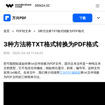
推荐产品
下载
AIGC数字创意
政企服务
产品
首页
>
PDF转文本
>
3种方法将TXT格式转换为PDF格式
实用工具
桌面端
新闻中心
功能
3种方法将TXT格式转换为PDF格式
万兴PDF Windows版
关于万兴
商业合作
时间：2025-04-24 11:54:33
PDF新功能
万兴PDF Mac版
PDF编辑器
您可能想知道如何将
txt
文件转换为
PDF
文件。因为文本文件是一种纯文本
加入我们
帮助中心
学校&教育
文档类型，它不包含任何修改，例如突出显示，斜体，编号等。这种文件
移动端
采用
.txt
格式。在本文中，我们将介绍使用
万兴PDF编辑器
将
txt
文件转换
产品支持
PDF合并工具
帮助中心
为
PDF
文件的三种简单方法。
企业采购
万兴PDF 安卓版
用户指南
PDF转换器
登录
立即购买
万兴PDF iOS版
经销商招募
常见问题
PDF加密
客服热线：
4000-300624
PDF开发工具
产品信息