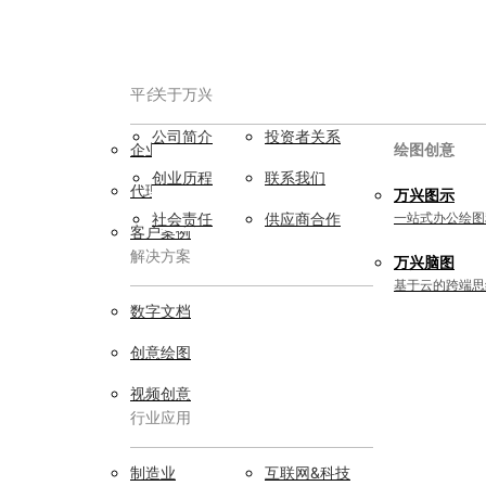
平台服务
AIGC数字创意
关于万兴
公司简介
投资者关系
企业用户
视频创意
绘图创意
创业历程
联系我们
代理商
万兴剧厂
万兴图示
AI驱动的一站式精品影视内容创作平
社会责任
供应商合作
一站式办公绘图
客户案例
台
解决方案
万兴脑图
万兴喵影
基于云的跨端思
AI赋能，你也是剪辑大师
数字文档
万兴天幕
创意绘图
一句话生成视频/图片/音乐
视频创意
行业应用
Wondershare SelfyzAI
让照片动起来
实用工具
制造业
互联网&科技