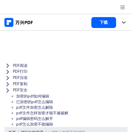
推荐产品
下载
AIGC数字创意
政企服务
产品
实用工具
桌面端
新闻中心
功能
Menu
万兴PDF Windows版
PDF阅读
关于万兴
商业合作
PDF新功能
PDF打印
万兴PDF Mac版
PDF压缩
PDF编辑器
加入我们
帮助中心
学校&教育
PDF复制
移动端
PDF安全
产品支持
PDF合并工具
帮助中心
加密的pdf如何编辑
企业采购
已加密的pdf怎么编辑
万兴PDF 安卓版
用户指南
PDF转换器
登录
立即购买
pdf文件加密怎么解除
pdf文件怎样加密才能不被破解
万兴PDF iOS版
经销商招募
常见问题
PDF加密
pdf编辑密码怎么解开
客服热线：
4000-300624
pdf怎么加密不能编辑
PDF开发工具
产品信息