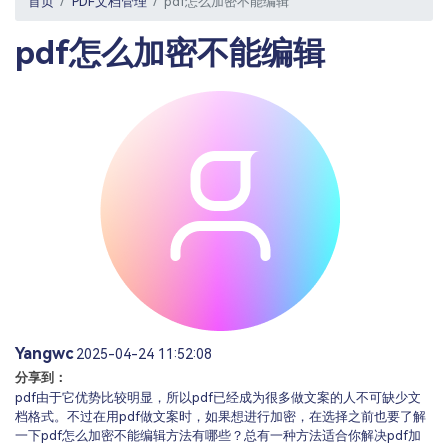
首页
PDF文档管理
pdf怎么加密不能编辑
PDF文件压缩
更新日志
万兴PDF SDK
PDF签名
pdf怎么加密不能编辑
下载中心
申请试用
PDF批量工具
产品资讯
PDF提取页面
01.热门软件
PDF表格
02.转换PDF
PDF页面调整
03.编辑PDF
PDF文件创建
查看更多 >
PDF注释
PDF OCR
Yangwc
2025-04-24 11:52:08
分享到：
pdf由于它优势比较明显，所以pdf已经成为很多做文案的人不可缺少文
档格式。不过在用pdf做文案时，如果想进行加密，在选择之前也要了解
一下pdf怎么加密不能编辑方法有哪些？总有一种方法适合你解决pdf加