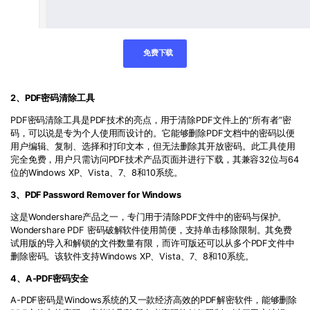
免费下载
2
、
PDF
密码清除工具
PDF
密码清除工具是
PDF
技术的亮点，用于清除
PDF
文件上的“所有者”密
码，可以说是专为个人使用而设计的。它能够删除
PDF
文档中的密码以便
用户编辑、复制、选择和打印文本，但无法删除其开放密码。此工具使用
完全免费，用户只需访问
PDF
技术产品页面并进行下载，其兼容
32
位与
64
位的
Windows XP
、
Vista
、
7
、
8
和
10
系统。
3
、
PDF Password Remover for Windows
这是
Wondershare
产品之一，专门用于清除
PDF
文件中的密码与保护。
Wondershare PDF
密码破解软件使用简便，支持单击移除限制。
其免费
试用版的导入和解锁的文件数量有限，而许可版还可以从多个
PDF
文件中
删除密码。该软件支持
Windows XP
、
Vista
、
7
、
8
和
10
系统。
4
、
A-PDF
密码安全
A-PDF
密码是
Windows
系统的又一款经济高效的
PDF
解密软件，能够删除