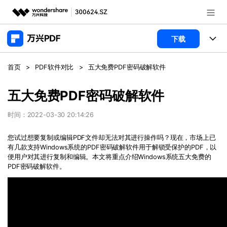
推荐产品
下载
AIGC数字创意
政企服务
产品
首页
>
PDF软件对比
>
五大免费PDF密码破解软件
实用工具
桌面端
新闻中心
功能
五大免费PDF密码破解软件
万兴PDF Windows版
关于万兴
商业合作
时间：2022-03-30 20:14:26
PDF新功能
万兴PDF Mac版
PDF编辑器
您试过想要复制或编辑
PDF
文件却无法对其进行操作吗？现在，市场上已
加入我们
帮助中心
学校&教育
有几款支持
Windows
系统的
PDF
密码破解软件用于解锁受保护的
PDF
，以
移动端
便用户对其进行复制和编辑。本文将重点介绍
Windows
系统五大免费的
产品支持
PDF合并工具
帮助中心
PDF
密码破解软件。
企业采购
免费下载
立即购买
万兴PDF 安卓版
用户指南
PDF转换器
万兴PDF iOS版
经销商招募
常见问题
PDF加密
客服热线：
4000-300624
登录
立即购买
PDF开发工具
产品信息