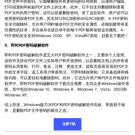
PDF
文件中的密码。它能够删除所有者密码的任何限制，以便用户编辑、
打印或复制和粘贴
PDF
文件上的文本。此外，它不但支持删除限制查看
PDF
文件的用户密码，还可以批量删除密码。有了这款软件，用户还可以
使用密码加密
PDF
文档，其支持
128
位加密和
40
位
RC4
加密。
A-PDF
密码
安全功能独特，允许用户同时修改
PDF
文件的安全属性，还能创建带有某
些属性的目录，并且保存在该目录中的每个
PDF
都将保留这些属性。
A-
PDF
密码安全支持
Windows 2000
、
XP
、
Vista
和
7
系统，赶紧去下载吧！
5
、即时
PDF
密码破解软件
即时
PDF
密码破解软件是五大
PDF
密码破解软件之一，主要供个人使用。
该软件支持在
PDF
文件上添加用户和开放密码，以及删除文档上的所有者
密码从而复制、打印、签名、注释、更改文本、提取页面甚至填充
PDF
文
件的文本字段。该工具用户界面简洁，可即时移除限制。它具备选择和移
除功能，可以更轻松地删除密码。此外，它还允许用户将
PDF
文件拖放到
程序中。即时
PDF
密码破解软件下载完全免费，支持众多
Windows
操作系
统，其中包括
Windows 10
、
Windows 8
、
Windows 7
、
Vista
、
2003
和
Windows XP
。
综上所述，
Windows
版
万兴PDF
和
PDF
密码破解软件高效、界面易于操
作，是删除
PDF
文件密码的最佳之选。
免费下载