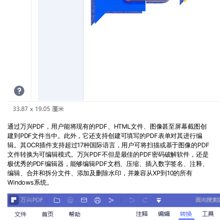
通过
万兴PDF
，用户能将现有的
PDF
、
HTML
文件、图像甚至屏幕截图创
建到
PDF
文件当中。此外，它还支持创建可填写的
PDF
表单对其进行编
辑。其
OCR
插件支持超过
17
种国际语言，用户可将扫描或基于图像的
PDF
文件转换为可编辑模式。
万兴PDF
不但是最佳的
PDF
密码破解软件，还是
极优秀的
PDF
编辑器，能够编辑
PDF
文档、压缩、插入数字签名、注释、
编辑、合并和拆分文件、添加及删除水印，并兼容从
XP
到
10
的所有
Windows
系统。