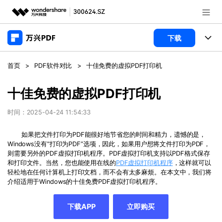
推荐产品
下载
AIGC数字创意
政企服务
产品
首页
>
PDF软件对比
>
十佳免费的虚拟PDF打印机
实用工具
桌面端
新闻中心
功能
十佳免费的虚拟PDF打印机
万兴PDF Windows版
关于万兴
商业合作
时间：2025-04-24 11:54:33
PDF新功能
万兴PDF Mac版
PDF编辑器
如果把文件打印为PDF能很好地节省您的时间和精力，遗憾的是，
加入我们
帮助中心
学校&教育
Windows没有“打印为PDF”选项，因此，如果用户想将文件打印为PDF，
移动端
则需要另外的PDF虚拟打印机程序。PDF虚拟打印机支持以PDF格式保存
产品支持
PDF合并工具
帮助中心
和打印文件。当然，您也能使用在线的
PDF虚拟打印机程序
，这样就可以
企业采购
轻松地在任何计算机上打印文档，而不会有太多麻烦。在本文中，我们将
万兴PDF 安卓版
用户指南
PDF转换器
登录
立即购买
介绍适用于Windows的十佳免费PDF虚拟打印机程序。
万兴PDF iOS版
经销商招募
常见问题
PDF加密
客服热线：
4000-300624
下载APP
立即购买
PDF开发工具
产品信息