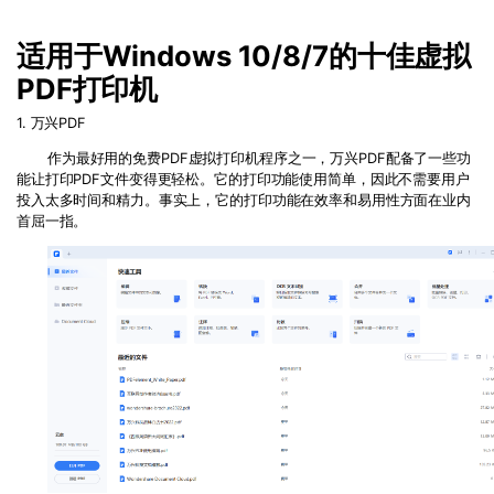
PDF文件压缩
更新日志
万兴PDF SDK
PDF签名
适用于Windows 10/8/7的十佳虚拟
下载中心
申请试用
PDF打印机
PDF批量工具
1. 万兴PDF
产品资讯
PDF提取页面
作为最好用的免费PDF虚拟打印机程序之一，万兴PDF配备了一些功
01.热门软件
能让打印PDF文件变得更轻松。它的打印功能使用简单，因此不需要用户
PDF表格
投入太多时间和精力。事实上，它的打印功能在效率和易用性方面在业内
02.转换PDF
首屈一指。
PDF页面调整
03.编辑PDF
PDF文件创建
查看更多 >
PDF注释
PDF OCR