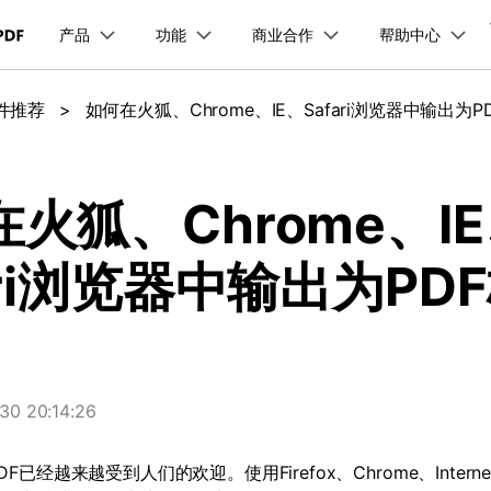
产品
功能
商业合作
帮助中心
加入我们
品
政企服务
新闻中心
关于万兴
服务
解决方案
公司简介
新闻动态
投资者关系
行业应用
实用工具
软件推荐
>
如何在火狐、Chrome、IE、Safari浏览器中输出为P
品支持
桌面端
PDF合并工具
学校&教育
产品信息
PDF文件压缩
移动端
企业采购
PDF提取页面
产品资讯
PDF开发工具
经销商招募
创业历程
活动专题
联系我们
用户
文档创意
数字文档
制造业
实用工具
互联网&
PDF转换器
PDF签名
PDF表格
户指南
更新日志
社会责任
供应商合作
01.热门软件
万兴PDF Windows版
万兴PDF 安卓版
万兴PDF SDK
免费下载
商
创意绘图
交通运输
教育
万兴PDF
万兴恢复专家
火狐、Chrome、I
PDF加密
PDF批量工具
PDF页面调整
利器
秒会的全能PDF编辑神器
简单高效的数据管理软件
见问题
下载中心
02.转换PDF
万兴PDF Mac版
万兴PDF iOS版
申请试用
案例
视频创意
金融&银行
电力资源
ari浏览器中输出为PD
万兴HiPDF
万兴易修
03.编辑PDF
免费下载
免费下载
维导图软件
一站式在线PDF解决方案
视频/照片修复一站式解
查看更多 >
免费下载
0 20:14:26
DF
已经越来越受到人们的欢迎。使用
Firefox
、
Chrome
、
Intern
所有产品