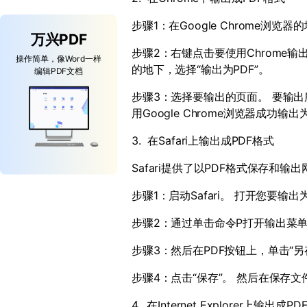
步骤
1
：在
Google Chrome
浏览器的
万兴PDF
步骤
2
：右键点击要使用
Chrome
输
操作简单，像Word一样
的地下，选择“输出为
PDF
”。
编辑PDF文档
步骤
3
：选择要输出的页面。 要输出
用
Google Chrome
浏览器成功输出
3. 在
Safari
上输出成
PDF
格式
Safari提供了以
PDF
格式保存和输出
步骤
1
：启动
Safari
。 打开您要输出
步骤
2
：通过单击命令
P
打开输出菜
步骤
3
：然后在
PDF
按钮上，单击“另
步骤
4
：点击“保存”。 然后在保存
4. 在
Internet Explorer
上输出成
PD