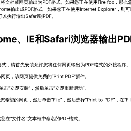
以将文档或网页输出为
PDF
格式。如果您正在使用
Fire fox
，那么
rome
输出成
PDF
格式，如果您正在使用
Internet Explorer
，则可
可以执行输出
Safari
到
PDF
。
ome
、
IE
和
Safari
浏览器输出
PD
格式，请首先安装允许您将任何网页输出为
PDF
格式的外接程序。
a
网页，该网页提供免费的“
Print PDF
”插件。
单击“立即安装”，然后单击“立即重新启动”。
您希望的网页，然后单击“
File
”，然后选择“
Print to PDF
”，在“
Fi
成您在“文件名”文本框中命名的
PDF
格式。