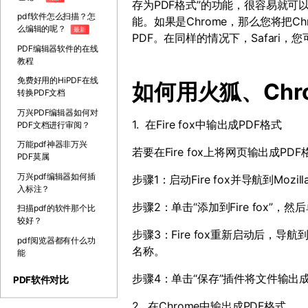
存为
PDF
格式”的功能，很容易就可
pdf软件怎么扫描？怎
能。如果是
Chrome
，那么您将把
Ch
么编辑的呢？
最新
PDF
。在同样的情况下，
Safari
，您
PDF编辑器软件的在线
教程
免费好用的HiPDF在线
如何用火狐、
Chr
转换PDF文档
万兴PDF编辑器如何对
1. 在
Fire fox
中输出成
PDF
格式
PDF文档进行审阅？
万能pdf神器非万兴
若要在
Fire fox
上将网页输出成
PDF
PDF莫属
万兴pdf编辑器如何插
步骤
1
：启动
Fire fox
并导航到
Mozill
入标注？
步骤
2
：单击“添加到
Fire fox
”，然后
扫描pdf的软件那个比
较好？
步骤
3
：
Fire fox
重新启动后，导航到
pdf阅览器都有什么功
名称。
能
步骤
4
：单击“保存”插件将文件输出
PDF软件对比
2. 在
Chrome
中输出成
PDF
格式