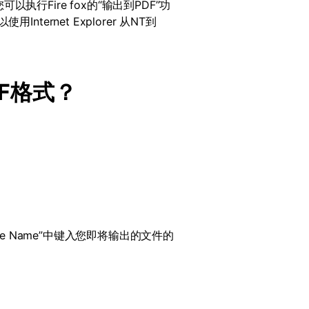
您可以执行
Fire fox
的“输出到
PDF
”功
以使用
Internet Explorer
从
NT
到
F
格式？
le Name
”中键入您即将输出的文件的