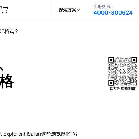
客服热线：
帮助中心
探索万兴
4000-300624
了解万兴
DF格式？
PDF文件创建
科技
政企服务
PDF注释
E、
关于万兴
PDF OCR
新闻中心
F格
决方案
加入我们
官方粉丝福利群
帮助中心
et Explorer
和
Safari
这些浏览器的“另