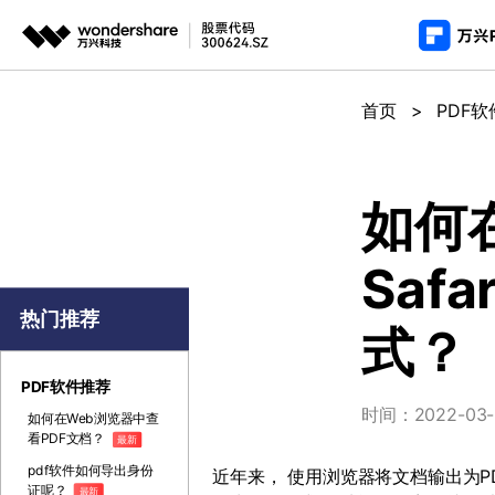
推荐产
AIGC数字创意
平台
首页
>
PDF
PDF新功能
产
视频创意
绘图创意
企业
PDF编辑器
用
代理
万兴剧厂
万兴图示
如何在
AI驱动的一站式精品影视内容创作平台
一站式办公绘图
常
客户
Saf
万兴喵影
万兴脑图
AI赋能，你也是剪辑大师
基于云的跨端思
热门推荐
式？
万兴天幕
一句话生成视频/图片/音乐
PDF软件推荐
Wondershare SelfyzAI
时间：2022-03-3
如何在Web浏览器中查
让照片动起来
看PDF文档？
最新
pdf软件如何导出身份
近年来， 使用浏览器将文档输出为
P
证呢？
最新