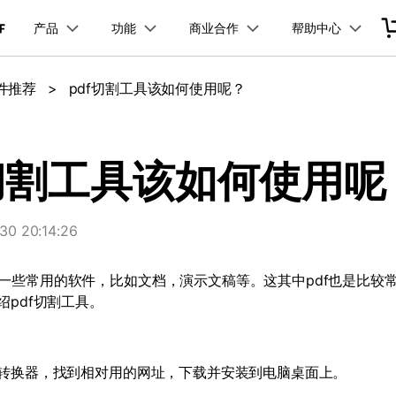
产品
功能
商业合作
帮助中心
加入我们
品
政企服务
新闻中心
关于万兴
服务
解决方案
公司简介
新闻动态
投资者关系
行业应用
实用工具
软件推荐
>
pdf切割工具该如何使用呢？
品支持
桌面端
PDF合并工具
学校&教育
产品信息
PDF文件压缩
移动端
企业采购
PDF提取页面
产品资讯
经销商招募
PDF开发工具
创业历程
活动专题
联系我们
用户
文档创意
数字文档
制造业
实用工具
互联网&
PDF转换器
PDF签名
PDF表格
户指南
更新日志
社会责任
供应商合作
01.热门软件
万兴PDF Windows版
万兴PDF 安卓版
万兴PDF SDK
免费下载
商
创意绘图
交通运输
教育
万兴PDF
万兴恢复专家
f切割工具该如何使用呢
PDF加密
PDF批量工具
PDF页面调整
利器
秒会的全能PDF编辑神器
简单高效的数据管理软件
见问题
下载中心
02.转换PDF
万兴PDF Mac版
万兴PDF iOS版
申请试用
案例
视频创意
金融&银行
电力资源
万兴HiPDF
万兴易修
03.编辑PDF
免费下载
0 20:14:26
免费下载
维导图软件
一站式在线PDF解决方案
视频/照片修复一站式解
查看更多 >
一些常用的软件，比如文档，演示文稿等。这其中
pdf
也是比较
绍
pdf
切割工具。
免费下载
转换器，找到相对用的网址，下载并安装到电脑桌面上。
所有产品