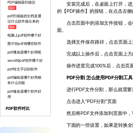
PDF编辑器扫描仪
安装完成后，在桌面上打开，进入
最新
的【
PDF
操作】的按钮，在点击左侧
pdf扫描版的文档是通
过什么软件做出来的
点击页面中的添加文件按钮，会弹
最新
面。
电脑上pdf软件哪个好
选择文件保存路径，点击页面上方
图片转pdf有哪些软件
pdf播放器哪个好用呢
完成以上操作后，点击页面上方的
word转pdf软件哪个好
操作进度完成
100%
后，点击页
pdf转文字识别软件
PDF
分割 怎么使用
PDF
分割工具
pdf编辑器哪个好用都
有什么功能
进行
PDF
文件分割，那么就需要
pdf修改器哪个软件好
用
点击进入
“PDF
分割
”
页面
PDF软件对比
然后将
PDF
文件添加到页面中，
下面的一些设置，如果是转换全