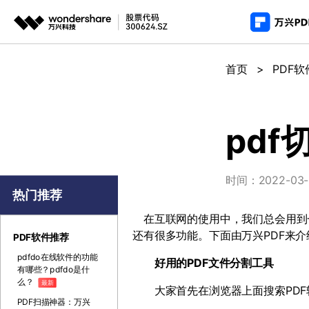
推荐产
AIGC数字创意
平台
首页
>
PDF
PDF新功能
产
视频创意
绘图创意
企业
PDF编辑器
用
代理
万兴剧厂
万兴图示
pd
AI驱动的一站式精品影视内容创作平台
一站式办公绘图
常
客户
万兴喵影
万兴脑图
时间：2022-03-3
AI赋能，你也是剪辑大师
基于云的跨端思
热门推荐
万兴天幕
在互联网的使用中，我们总会用到
一句话生成视频/图片/音乐
还有很多功能。下面由万兴PDF来介
PDF软件推荐
Wondershare SelfyzAI
pdfdo在线软件的功能
好用的
PDF
文件分割工具
让照片动起来
有哪些？pdfdo是什
么？
最新
大家首先在浏览器上面搜索
PDF
PDF扫描神器：万兴