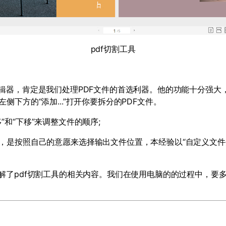
pdf切割工具
辑器，肯定是我们处理
PDF
文件的首选利器。他的功能十分强大
左侧下方的
“
添加
...”
打开你要拆分的
PDF
文件。
移
”
和
“
下移
”
来调整文件的顺序
;
是按照自己的意愿来选择输出文件位置，本经验以
“
自定义文件
解了
pdf
切割工具的相关内容。我们在使用电脑的的过程中，要