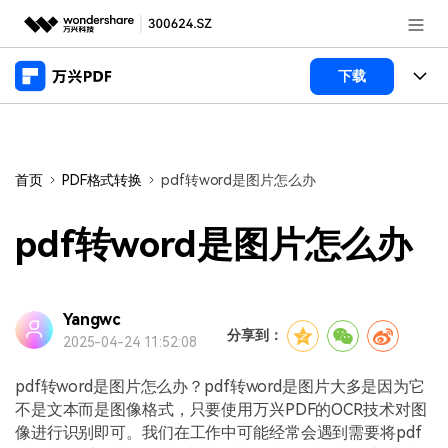
推荐产品
下载
AIGC数字创意
政企服务
产品
实用工具
桌面端
新闻中心
功能
首页
PDF格式转换
pdf转word是图片怎么办
万兴PDF Windows版
关于万兴
商业合作
PDF新功能
pdf转word是图片怎么办
万兴PDF Mac版
PDF编辑器
加入我们
帮助中心
学校&教育
移动端
产品支持
Yangwc
PDF合并工具
帮助中心
企业采购
分享到：
2025-04-24 11:52:08
万兴PDF 安卓版
用户指南
PDF转换器
登录
立即购买
万兴PDF iOS版
pdf转word是图片怎么办？pdf转word是图片大多是因为它
经销商招募
常见问题
PDF加密
客服热线：
4000-300624
不是文本而是图像格式，只要使用万兴PDF的OCR技术对图
像进行识别即可。我们在工作中可能经常会遇到需要将pdf
PDF开发工具
产品信息