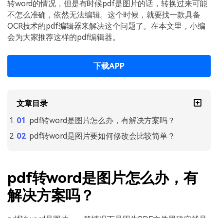
PDF文件压缩
转word的情况，但是有时候pdf是图片的话，转换过来可能
不怎么准确，依然无法编辑。这个时候，就要找一款具备
更新日志
万兴PDF SDK
PDF签名
OCR技术的pdf编辑器来解决这个问题了。在本文里，小编
下载中心
申请试用
会为大家推荐这样的pdf编辑器。
PDF批量工具
产品资讯
PDF提取页面
下载APP
01.热门软件
PDF表格
02.转换PDF
PDF页面调整
文章目录
03.编辑PDF
pdf转word是图片怎么办，有解决方案吗？
PDF文件创建
查看更多 >
pdf转word是图片要如何修改会比较简单？
PDF注释
PDF OCR
pdf转word是图片怎么办，有
解决方案吗？