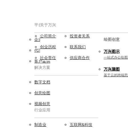
平台服务
AIGC数字创意
关于万兴
公司简介
投资者关系
企业用户
视频创意
绘图创意
创业历程
联系我们
代理商
万兴剧厂
万兴图示
AI驱动的一站式精品影视内容创作平
社会责任
供应商合作
一站式办公绘图
客户案例
台
解决方案
万兴脑图
万兴喵影
基于云的跨端思
AI赋能，你也是剪辑大师
数字文档
万兴天幕
创意绘图
一句话生成视频/图片/音乐
视频创意
行业应用
Wondershare SelfyzAI
让照片动起来
实用工具
制造业
互联网&科技