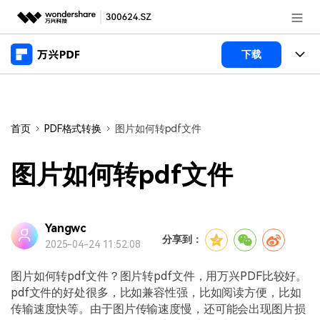
推荐产品
下载
AIGC数字创意
政企服务
产品
实用工具
桌面端
新闻中心
功能
首页
PDF格式转换
图片如何转pdf文件
万兴PDF Windows版
关于万兴
商业合作
PDF新功能
图片如何转pdf文件
万兴PDF Mac版
PDF编辑器
加入我们
帮助中心
学校&教育
移动端
产品支持
Yangwc
PDF合并工具
帮助中心
企业采购
分享到：
2025-04-24 11:52:08
万兴PDF 安卓版
用户指南
PDF转换器
登录
立即购买
万兴PDF iOS版
图片如何转pdf文件？图片转pdf文件，用万兴PDF比较好。
经销商招募
常见问题
PDF加密
客服热线：
4000-300624
pdf文件的好处很多，比如兼容性强，比如阅读方便，比如
传输速度快等。由于图片传输速度慢，还可能会出现图片损
PDF开发工具
产品信息