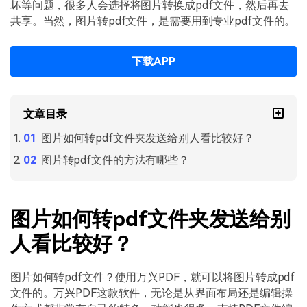
PDF文件压缩
坏等问题，很多人会选择将图片转换成pdf文件，然后再去
共享。当然，图片转pdf文件，是需要用到专业pdf文件的。
更新日志
万兴PDF SDK
PDF签名
下载中心
申请试用
PDF批量工具
下载APP
产品资讯
PDF提取页面
01.热门软件
文章目录
PDF表格
02.转换PDF
图片如何转pdf文件夹发送给别人看比较好？
PDF页面调整
03.编辑PDF
图片转pdf文件的方法有哪些？
PDF文件创建
查看更多 >
PDF注释
图片如何转pdf文件夹发送给别
PDF OCR
人看比较好？
图片如何转pdf文件？使用万兴PDF，就可以将图片转成pdf
文件的。万兴PDF这款软件，无论是从界面布局还是编辑操