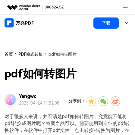
推荐产品
下载
AIGC数字创意
政企服务
产品
实用工具
桌面端
新闻中心
功能
首页
PDF格式转换
pdf如何转图片
万兴PDF Windows版
关于万兴
商业合作
PDF新功能
pdf如何转图片
万兴PDF Mac版
PDF编辑器
加入我们
帮助中心
学校&教育
移动端
产品支持
Yangwc
PDF合并工具
帮助中心
企业采购
分享到：
2025-04-24 11:52:08
万兴PDF 安卓版
用户指南
PDF转换器
登录
立即购买
万兴PDF iOS版
对于很多人来讲，并不清楚pdf如何转图片，究竟能不能将
经销商招募
常见问题
PDF加密
客服热线：
4000-300624
pdf转换成图片呢？答案当然可以。需要使用到专业的pdf转
换软件，在软件中打开pdf文件，点击转换-转换为图片，在
PDF开发工具
产品信息