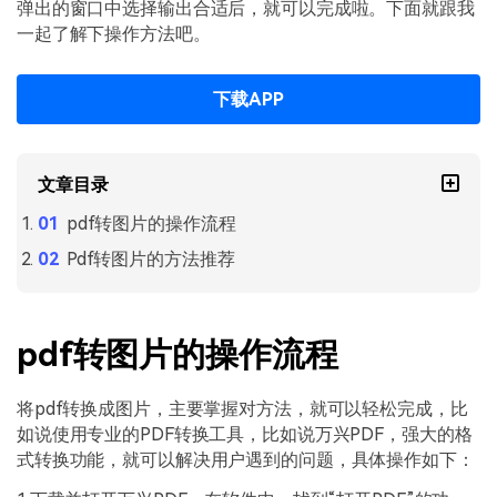
PDF文件压缩
弹出的窗口中选择输出合适后，就可以完成啦。下面就跟我
一起了解下操作方法吧。
更新日志
万兴PDF SDK
PDF签名
下载中心
申请试用
PDF批量工具
下载APP
产品资讯
PDF提取页面
01.热门软件
文章目录
PDF表格
02.转换PDF
pdf转图片的操作流程
PDF页面调整
03.编辑PDF
Pdf转图片的方法推荐
PDF文件创建
查看更多 >
PDF注释
pdf转图片的操作流程
PDF OCR
将pdf转换成图片，主要掌握对方法，就可以轻松完成，比
如说使用专业的PDF转换工具，比如说万兴PDF，强大的格
式转换功能，就可以解决用户遇到的问题，具体操作如下：