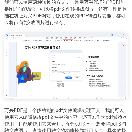
PDF文件压缩
我们可以使用两种转换的方式，一是用万兴PDF的“PDF转
换图片”的功能，可以将pdf文件转换成图片，还有一种是登
更新日志
万兴PDF SDK
PDF签名
陆在线版万兴PDF网站，使用在线的PDF转图片功能，都可
下载中心
申请试用
以将pdf转换成图片进行保存。
PDF批量工具
产品资讯
PDF提取页面
01.热门软件
PDF表格
02.转换PDF
PDF页面调整
03.编辑PDF
PDF文件创建
查看更多 >
PDF注释
PDF OCR
万兴PDF是一个多功能的pdf文件编辑处理工具，我们可以
使用它来编辑修改pdf文件中的内容，还可以作为pdf转换器
使用，也能够使用它来合并，拆分pdf文件。想要将pdf文件
转换成图片，直接使用转换的功能操作就可以了。具体的操