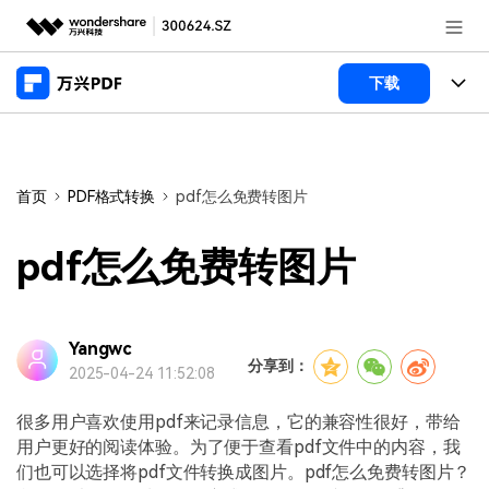
推荐产品
下载
AIGC数字创意
政企服务
产品
实用工具
桌面端
新闻中心
功能
首页
PDF格式转换
pdf怎么免费转图片
万兴PDF Windows版
关于万兴
商业合作
PDF新功能
pdf怎么免费转图片
万兴PDF Mac版
PDF编辑器
加入我们
帮助中心
学校&教育
移动端
产品支持
Yangwc
PDF合并工具
帮助中心
企业采购
分享到：
2025-04-24 11:52:08
万兴PDF 安卓版
用户指南
PDF转换器
登录
立即购买
万兴PDF iOS版
很多用户喜欢使用pdf来记录信息，它的兼容性很好，带给
经销商招募
常见问题
PDF加密
客服热线：
4000-300624
用户更好的阅读体验。为了便于查看pdf文件中的内容，我
们也可以选择将pdf文件转换成图片。pdf怎么免费转图片？
PDF开发工具
产品信息