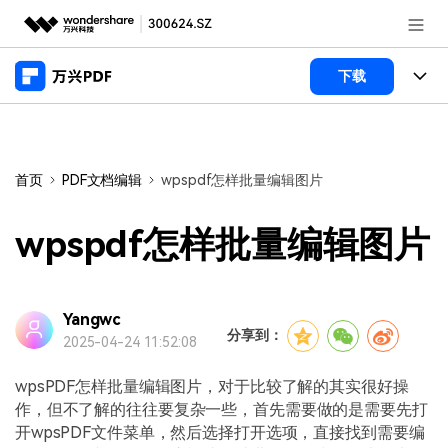
推荐产品
下载
AIGC数字创意
政企服务
产品
实用工具
桌面端
新闻中心
功能
首页
PDF文档编辑
wpspdf怎样批量编辑图片
万兴PDF Windows版
关于万兴
商业合作
PDF新功能
wpspdf怎样批量编辑图片
万兴PDF Mac版
PDF编辑器
加入我们
帮助中心
学校&教育
移动端
产品支持
Yangwc
PDF合并工具
帮助中心
企业采购
分享到：
2025-04-24 11:52:08
万兴PDF 安卓版
用户指南
PDF转换器
登录
立即购买
万兴PDF iOS版
wpsPDF怎样批量编辑图片，对于比较了解的其实很好操
经销商招募
常见问题
PDF加密
客服热线：
4000-300624
作，但不了解的往往要复杂一些，首先需要做的是需要先打
开wpsPDF文件菜单，然后选择打开选项，直接找到需要编
PDF开发工具
产品信息