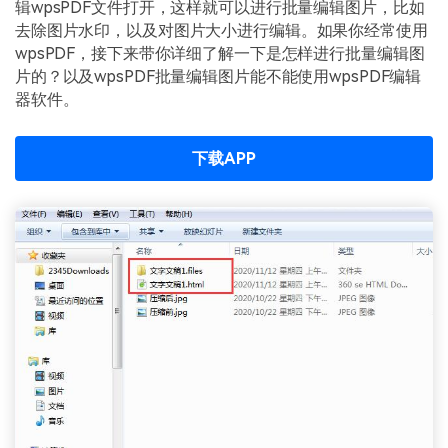
PDF文件压缩
辑wpsPDF文件打开，这样就可以进行批量编辑图片，比如
去除图片水印，以及对图片大小进行编辑。如果你经常使用
更新日志
万兴PDF SDK
PDF签名
wpsPDF，接下来带你详细了解一下是怎样进行批量编辑图
下载中心
申请试用
片的？以及wpsPDF批量编辑图片能不能使用wpsPDF编辑
PDF批量工具
器软件。
产品资讯
PDF提取页面
01.热门软件
下载APP
PDF表格
02.转换PDF
PDF页面调整
03.编辑PDF
PDF文件创建
查看更多 >
PDF注释
PDF OCR