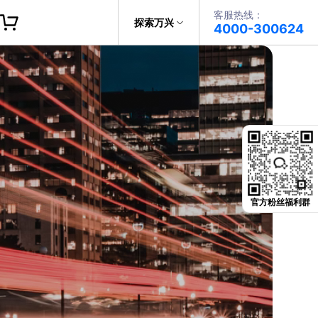
客服热线：
帮助中心
探索万兴
4000-300624
了解万兴
PDF文件创建
科技
政企服务
PDF注释
关于万兴
PDF OCR
新闻中心
决方案
加入我们
官方粉丝福利群
帮助中心