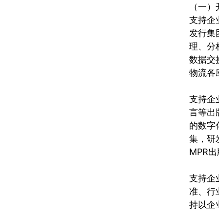
（一）
支持企
发行集
理、分
数据交
物流各
支持企
言等出
的数字
集，研
MPR
支持企
准、行
持以企