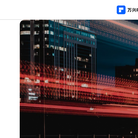
推荐产
AIGC数字创意
平台
PDF新功能
产
视频创意
绘图创意
企业
PDF编辑器
用
代理
万兴剧厂
万兴图示
AI驱动的一站式精品影视内容创作平台
一站式办公绘图
常
客户
万兴喵影
万兴脑图
AI赋能，你也是剪辑大师
基于云的跨端思
万兴天幕
一句话生成视频/图片/音乐
Wondershare SelfyzAI
让照片动起来