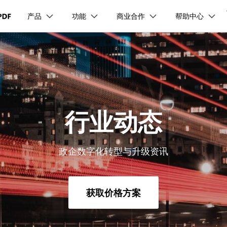
产品
功能
商业合作
帮助中心
加入我们
品
政企服务
新闻中心
关于万兴
服务
解决方案
公司简介
新闻动态
投资者关系
行业应用
实用工具
品支持
桌面端
PDF合并工具
学校&教育
产品信息
PDF文件压缩
移动端
企业采购
PDF提取页面
产品资讯
PDF开发工具
经销商招募
创业历程
活动专题
联系我们
用户
文档创意
数字文档
制造业
实用工具
互联网&
PDF转换器
PDF签名
PDF表格
户指南
更新日志
社会责任
供应商合作
01.热门软件
万兴PDF Windows版
万兴PDF 安卓版
万兴PDF SDK
免费下载
商
创意绘图
交通运输
教育
万兴PDF
万兴恢复专家
PDF加密
PDF批量工具
PDF页面调整
利器
秒会的全能PDF编辑神器
简单高效的数据管理软件
见问题
下载中心
02.转换PDF
万兴PDF Mac版
万兴PDF iOS版
申请试用
案例
视频创意
金融&银行
电力资源
行业动态
万兴HiPDF
万兴易修
03.编辑PDF
免费下载
免费下载
维导图软件
一站式在线PDF解决方案
视频/照片修复一站式解
政企数字化转型与升级资讯
查看更多 >
免费下载
获取价格方案
所有产品