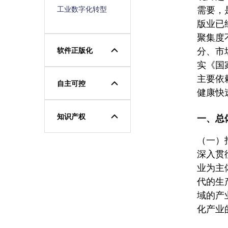
工业数字化转型
需要，
版业已
聚集度
软件正版化
分、市
实《国
主要依
自主可控
健康快
知识产权
一、总
（一）
深入贯
业为主
代的生
域的产
化产业