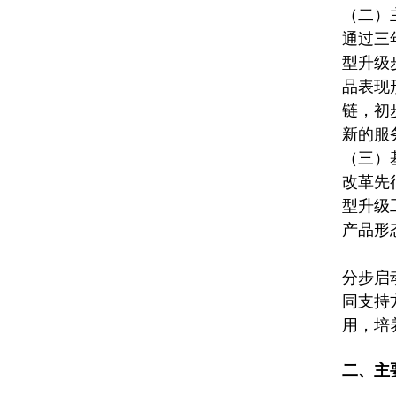
（二）
通过三
型升级
品表现
链，初
新的服
（三）
改革先
型升级
产品形
分步启
同支持
用，培
二、主