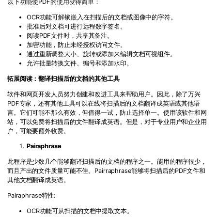
以下功能使
PDF
的使用变得简单：
OCR
功能可解锁嵌入在扫描后的文档或图像中的字符。
批准后对文档可进行远程数字签名。
阅读
PDF
文件时，共享其备注。
加密功能，防止未经授权访问文件。
通过重新调整大小、旋转或添加来编辑文档可视组件。
允许批量转换文件、编号和添加水印。
拓展阅读：翻译扫描后的文档的其他工具
软件和网页开发人员努力创建和改进工具来帮助用户。因此，除了万兴
PDF
专家，还有其他工具可以在线将扫描后的文档翻译成英语或其他语
言。它们可能不那么有效，但值得一试，防止选择单一。使用该软件和网
站，可以免费将扫描后的文件翻译成英语。但是，对于专业用户和企业用
户，可能要额外收费。
Pairaphrase
此程序是少数几个能够翻译扫描后的文档的程序之一。能用的程序很少，
而且产出的文件质量可能不佳。
Pairraphrase
能够将扫描后的
PDF
文件和
其他文档翻译成英语。
Pairaphrase
特性
:
OCR
功能可从扫描的文档中提取文本。