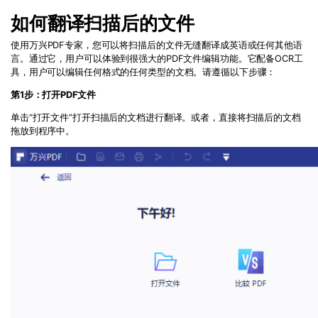
PDF文件压缩
免费下载
如何翻译扫描后的文件
更新日志
万兴PDF SDK
PDF签名
使用万兴
PDF
专家，您可以将扫描后的文件无缝翻译成英语或任何其他语
下载中心
申请试用
PDF批量工具
言。通过它，用户可以体验到很强大的
PDF
文件编辑功能。它配备
OCR
工
具，用户可以编辑任何格式的任何类型的文档。请遵循以下步骤：
产品资讯
PDF提取页面
第
1
步：打开
PDF
文件
免费下载
01.热门软件
单击“打开文件”打开扫描后的文档进行翻译。或者，直接将扫描后的文档
PDF表格
拖放到程序中。
02.转换PDF
PDF页面调整
03.编辑PDF
PDF文件创建
查看更多 >
PDF注释
PDF OCR
免费下载
免费下载