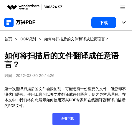
推荐产品
下载
AIGC数字创意
政企服务
产品
首页
>
OCR识别
>
如何将扫描后的文件翻译成任意语言？
实用工具
桌面端
新闻中心
功能
如何将扫描后的文件翻译成任意语
言？
万兴PDF Windows版
关于万兴
商业合作
PDF新功能
万兴PDF Mac版
时间：2022-03-30 20:14:26
PDF编辑器
加入我们
帮助中心
学校&教育
第一次翻译扫描后的文件会很忙乱，可能您有一份重要的文件，但您却不
移动端
懂这门语言。使用工具可以将文本翻译成任何语言，使之更容易理解。在
产品支持
PDF合并工具
帮助中心
企业采购
免费下载
立即购买
本文中，我们将向您展示如何使用万兴
PDF
专家和在线翻译器翻译扫描后
万兴PDF 安卓版
用户指南
的
PDF
文件。
PDF转换器
万兴PDF iOS版
经销商招募
常见问题
PDF加密
客服热线：
4000-300624
免费下载
登录
立即购买
PDF开发工具
产品信息