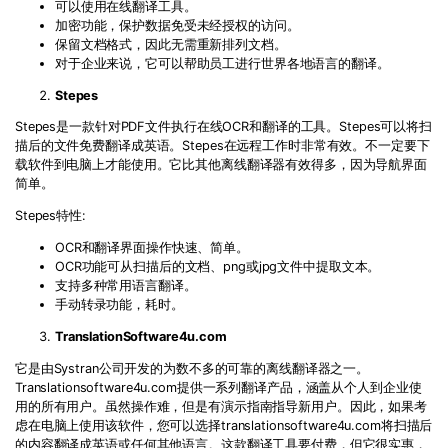
可以使用在线翻译工具。
加密功能，保护数据免受未经授权的访问。
保留文档格式，因此无需重新排列文档。
对于企业来说，它可以帮助员工进行世界各地语言的翻译。
Stepes
Stepes
是一款针对
PDF
文件执行在线
OCR
和翻译的工具。
Stepes
可以将扫
描后的文件免费翻译成英语。
Stepes
在远程工作时非常有效。不一定要下
载软件到电脑上才能使用。它比其他离线翻译器有效得多，因为导航界面
简单。
Stepes
特性
:
OCR
和翻译界面操作快速、简单。
OCR
功能可从扫描后的文档、
png
或
jpg
文件中提取文本。
支持多种常用语言翻译。
手动转录功能，耗时。
TranslationSoftware4u.com
它是由
Systran
公司开发的为数不多的可靠的离线翻译器之一。
Translationsoftware4u.com
提供一系列翻译产品，涵盖从个人到企业使
用的所有用户。虽然操作难，但是有演示指南指导新用户。因此，如果考
虑在电脑上使用该软件，您可以选择
translationsoftware4u.com
将扫描后
的内容翻译成英语或任何其他语言。这款翻译工具要付费，但它很实惠，