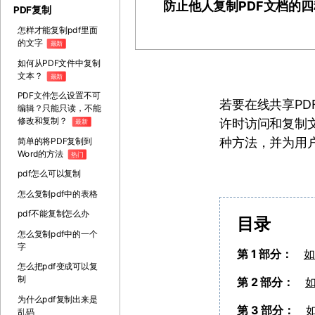
防止他人复制PDF文档的
PDF复制
怎样才能复制pdf里面
的文字
最新
如何从PDF文件中复制
文本？
最新
PDF文件怎么设置不可
若要在线共享P
编辑？只能只读，不能
修改和复制？
许时访问和复制文
最新
种方法，并为用
简单的将PDF复制到
Word的方法
热门
pdf怎么可以复制
怎么复制pdf中的表格
pdf不能复制怎么办
目录
怎么复制pdf中的一个
字
第 1 部分：
如
怎么把pdf变成可以复
制
第 2 部分：
为什么pdf复制出来是
第 3 部分：
乱码