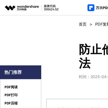
推荐产
AIGC数字创意
平台
首页
>
PDF复
PDF新功能
产
视频创意
绘图创意
企业
PDF编辑器
用
代理
万兴剧厂
万兴图示
防止
AI驱动的一站式精品影视内容创作平台
一站式办公绘图
常
客户
法
万兴喵影
万兴脑图
AI赋能，你也是剪辑大师
基于云的跨端思
热门推荐
万兴天幕
时间：2025-04-24
一句话生成视频/图片/音乐
PDF阅读
Wondershare SelfyzAI
让照片动起来
PDF打印
PDF压缩