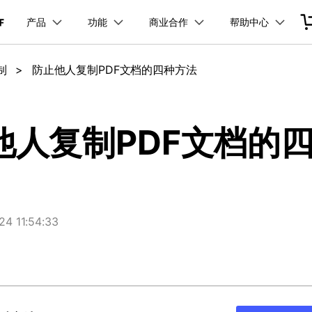
产品
功能
商业合作
帮助中心
加入我们
品
政企服务
新闻中心
关于万兴
服务
解决方案
公司简介
新闻动态
投资者关系
行业应用
实用工具
制
>
防止他人复制PDF文档的四种方法
品支持
桌面端
PDF合并工具
学校&教育
产品信息
PDF文件压缩
移动端
企业采购
PDF提取页面
产品资讯
经销商招募
PDF开发工具
创业历程
活动专题
联系我们
用户
文档创意
数字文档
制造业
实用工具
互联网&
PDF转换器
PDF签名
PDF表格
户指南
更新日志
社会责任
供应商合作
01.热门软件
万兴PDF Windows版
万兴PDF 安卓版
万兴PDF SDK
免费下载
商
创意绘图
交通运输
教育
万兴PDF
万兴恢复专家
他人复制PDF文档的
PDF加密
PDF批量工具
PDF页面调整
利器
秒会的全能PDF编辑神器
简单高效的数据管理软件
见问题
下载中心
02.转换PDF
万兴PDF Mac版
万兴PDF iOS版
申请试用
案例
视频创意
金融&银行
电力资源
万兴HiPDF
万兴易修
03.编辑PDF
免费下载
免费下载
维导图软件
一站式在线PDF解决方案
视频/照片修复一站式解
查看更多 >
 11:54:33
免费下载
所有产品