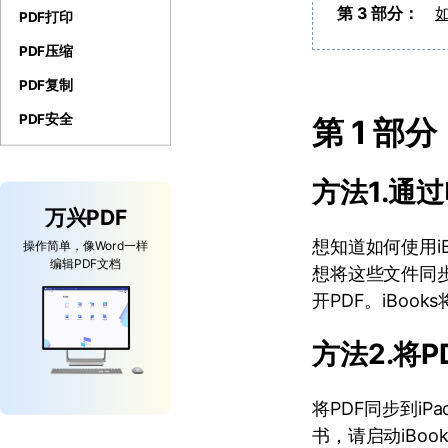
第 3 部分：
如
PDF打印
PDF压缩
PDF复制
PDF安全
第 1 部
方法1.通过
万兴PDF
想知道如何使用i
操作简单，像Word一样
编辑PDF文档
想将这些文件同步到
开PDF。iBo
方法2.将P
将PDF同步到iP
书，请启动iBo