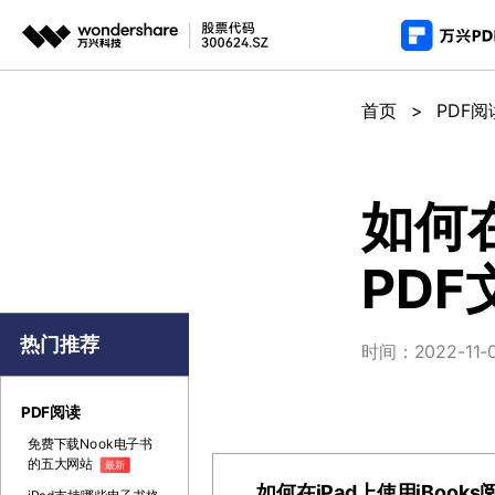
推荐产
AIGC数字创意
平台
首页
>
PDF阅
PDF新功能
产
视频创意
绘图创意
企业
PDF编辑器
用
代理
万兴剧厂
万兴图示
如何在
AI驱动的一站式精品影视内容创作平台
一站式办公绘图
常
客户
PDF
万兴喵影
万兴脑图
AI赋能，你也是剪辑大师
基于云的跨端思
万兴天幕
热门推荐
时间：2022-11-03
一句话生成视频/图片/音乐
Wondershare SelfyzAI
PDF阅读
让照片动起来
免费下载Nook电子书
的五大网站
最新
如何在iPad上使用iBook