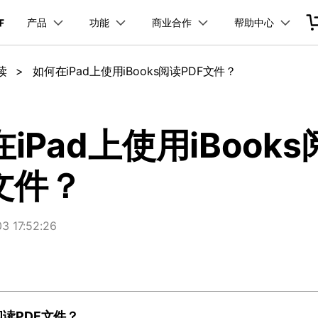
产品
功能
商业合作
帮助中心
加入我们
品
政企服务
新闻中心
关于万兴
服务
解决方案
公司简介
新闻动态
投资者关系
行业应用
实用工具
读
>
如何在iPad上使用iBooks阅读PDF文件？
品支持
桌面端
PDF合并工具
学校&教育
产品信息
PDF文件压缩
移动端
企业采购
PDF提取页面
产品资讯
经销商招募
PDF开发工具
创业历程
活动专题
联系我们
用户
文档创意
数字文档
制造业
实用工具
互联网&
PDF转换器
PDF签名
PDF表格
户指南
更新日志
社会责任
供应商合作
01.热门软件
万兴PDF Windows版
万兴PDF 安卓版
万兴PDF SDK
免费下载
商
创意绘图
交通运输
教育
万兴PDF
万兴恢复专家
iPad上使用iBook
PDF加密
PDF批量工具
PDF页面调整
利器
秒会的全能PDF编辑神器
简单高效的数据管理软件
见问题
下载中心
02.转换PDF
万兴PDF Mac版
万兴PDF iOS版
申请试用
案例
视频创意
金融&银行
电力资源
文件？
万兴HiPDF
万兴易修
03.编辑PDF
免费下载
免费下载
维导图软件
一站式在线PDF解决方案
视频/照片修复一站式解
查看更多 >
 17:52:26
免费下载
所有产品
s阅读PDF文件？