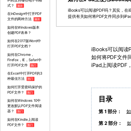
iPad支持哪些电子书格
式？
最新
iBooks可以阅读PDF吗？其实，在
在InDesign中打开PDF
提供有关如何将PDF文件同步到iPa
文件的两种方法
最新
如何在Windows版本
创建PDF表单？
如何在2017版Word中
打开PDF文档？
iBooks可以阅
如何在Chrome，
如何将PDF文件
Firefox，IE，Safari中
iPad上阅读P
打开PDF文件
热门
在Excel中打开PDF的3
种最佳方法
热门
如何打开受密码保护的
PDF文件？
热门
目录
如何在Windows 10中
更改默认PDF文件阅读
第 1 部分：
如
器？
热门
如何在Kindle上阅读
第 2 部分：
如
PDF文件？
热门