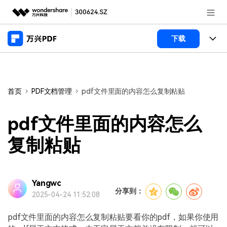
推荐产品
下载
AIGC数字创意
政企服务
产品
实用工具
桌面端
新闻中心
功能
首页
PDF文档管理
pdf文件里面的内容怎么复制粘贴
万兴PDF Windows版
关于万兴
商业合作
PDF新功能
pdf文件里面的内容怎么
万兴PDF Mac版
PDF编辑器
加入我们
帮助中心
复制粘贴
学校&教育
移动端
产品支持
PDF合并工具
帮助中心
企业采购
万兴PDF 安卓版
用户指南
PDF转换器
Yangwc
登录
立即购买
分享到：
2025-04-24 11:52:08
万兴PDF iOS版
经销商招募
常见问题
PDF加密
客服热线：
4000-300624
pdf文件里面的内容怎么复制粘贴要看你的pdf，如果你使用
PDF开发工具
产品信息