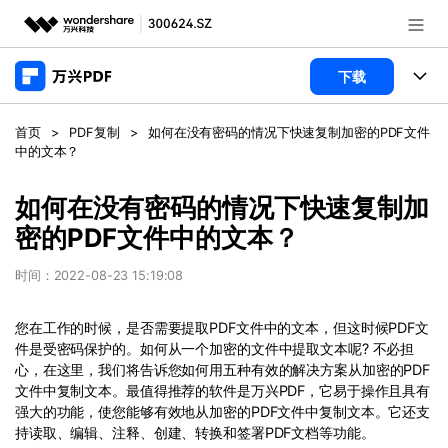
推荐产品
下载
AIGC数字创意
政企服务
产品
首页
>
PDF复制
>
如何在没有密码的情况下快速复制加密的PDF文件
实用工具
中的文本？
桌面端
新闻中心
功能
如何在没有密码的情况下快速复制加
万兴PDF Windows版
关于万兴
商业合作
PDF新功能
密的PDF文件中的文本？
万兴PDF Mac版
PDF编辑器
加入我们
帮助中心
时间：2022-08-23 15:19:08
学校&教育
移动端
产品支持
PDF合并工具
帮助中心
您在工作的时候，是否需要提取PDF文件中的文本，但这时候PDF文
企业采购
件是受密码保护的。如何从一个加密的文件中提取文本呢? 不必担
万兴PDF 安卓版
用户指南
PDF转换器
登录
立即购买
心，在这里，我们将告诉您如何用五种有效的解决方案从加密的PDF
万兴PDF iOS版
经销商招募
文件中复制文本。最值得推荐的软件是万兴PDF，它易于操作且具有
常见问题
PDF加密
客服热线：
4000-300624
强大的功能，使您能够有效地从加密的PDF文件中复制文本。它还支
持读取、编辑、注释、创建、转换和签署PDF文档等功能。
PDF开发工具
产品信息