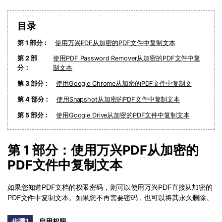
PDF文件压缩
更新日志
万兴PDF SDK
PDF签名
目录
下载中心
申请试用
PDF批量工具
第 1 部分：
使用万兴PDF从加密的PDF文件中复制文本
产品资讯
第 2 部
使用PDF Password Remover从加密的PDF文件中复
PDF提取页面
分：
制文本
01.热门软件
第 3 部分：
使用Google Chrome从加密的PDF文件中复制文
PDF表格
02.转换PDF
第 4 部分：
使用Snapshot从加密的PDF文件中复制文本
PDF页面调整
03.编辑PDF
第 5 部分：
使用Google Drive从加密的PDF文件中复制文本
PDF文件创建
查看更多 >
第 1 部分：使用万兴PDF从加密的
PDF注释
PDF文件中复制文本
PDF OCR
如果您知道PDF文档的权限密码，则可以使用万兴PDF直接从加密的
PDF文件中复制文本。如果您不再需要密码，也可以将其永久删除。
步骤1
启用权限