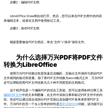
步骤2：编辑PDF文档
LibreOffice Draw将自动打开。然后，您可以单击PDF文档中的内容
来编辑文本，或者在文档中使用标记工具。
步骤
3
：保存
PDF
文档
根据需要修改
PDF
文档后，单击“文件”
>
“保存”保存文件。
为什么选择万兴PDF将
PDF
文件
转换为
LibreOffice
使用万兴PDF转换过程是快速且流畅的，且输出文件保持与原始
PDF
文件相同的格式和质量。除了将
PDF
文件转换为
word
格式之外，万兴PDF
还可以帮助您将
PDF
文件转换为几十种不同类型的文档格式。
这个程序也是一个编辑
PDF
的综合工具箱。您可以使用各种注释工具
编辑
PDF
文件
中的文本和图像，在文件中添加注释和标记
PDF
文件中的内
容。您还可以通过组合或拆分
PDF
页面以及创建
PDF
表单来管理
PDF
文
件。万兴PDF的另一个令人惊奇的特性是
图文识别
OCR
功能，该功能可以