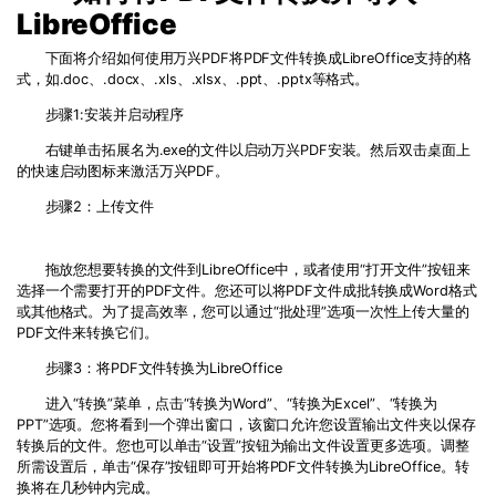
PDF文件压缩
LibreOffice
更新日志
万兴PDF SDK
PDF签名
下面将介绍如何使用万兴PDF将
PDF
文件转换成
LibreOffice
支持的格
下载中心
申请试用
式，如
.doc
、
.docx
、
.xls
、
.xlsx
、
.ppt
、
.pptx
等格式。
PDF批量工具
步骤
1:
安装并启动程序
产品资讯
PDF提取页面
右键单击拓展名为
.exe
的文件以启动万兴PDF安装。然后双击桌面上
01.热门软件
的快速启动图标来激活万兴PDF。
PDF表格
步骤
2
：上传文件
02.转换PDF
PDF页面调整
03.编辑PDF
拖放您想要转换的文件到LibreOffice中，或者使用“打开文件”按钮来
选择一个需要打开的
PDF
文件。您还可以将
PDF
文件成批转换成
Word
格式
PDF文件创建
查看更多 >
或其他格式。为了提高效率，您可以通过“批处理”选项一次性上传大量的
PDF
文件来转换它们。
PDF注释
步骤
3
：将
PDF
文件转换为
LibreOffice
PDF OCR
进入
“
转换
”
菜单，点击
“
转换为
Word”
、
“
转换为
Excel”
、
“
转换为
PPT”
选项。您将看到一个弹出窗口，该窗口允许您设置输出文件夹以保存
转换后的文件。您也可以单击“设置”按钮为输出文件设置更多选项。调整
所需设置后，单击“保存”按钮即可开始将
PDF
文件转换为
LibreOffice
。转
换将在几秒钟内完成。