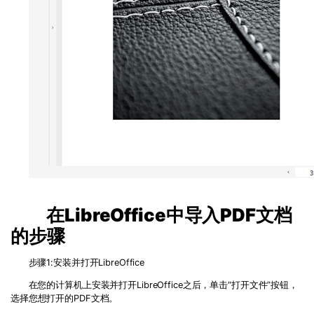
在
LibreOffice
中导入
PDF
文档
的步骤
步骤
1:
安装并打开
LibreOffice
在您的计算机上安装并打开
LibreOffice
之后，单击
“
打开文件
”
按钮，
选择您想打开的
PDF
文档。