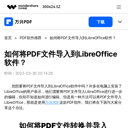
推荐产品
下载
AIGC数字创意
政企服务
产品
首页
>
PDF软件推荐
>
如何将PDF文件导入到LibreOffice软件？
实用工具
桌面端
新闻中心
功能
如何将PDF文件导入到LibreOffice
软件？
万兴PDF Windows版
关于万兴
商业合作
PDF新功能
万兴PDF Mac版
时间：2022-03-30 20:14:26
PDF编辑器
加入我们
帮助中心
学校&教育
您想要将
PDF
文件导入到LibreOffice软件中吗？许多在电脑上安装了
移动端
LibreOffice
产品支持
的用户表示，他们需要将
PDF
文件导入
LibreOffice
进行进一步
PDF合并工具
帮助中心
企业采购
的编辑，但却不知道如何进行编辑。但是有一种方法可以将
PDF
文件导入
万兴PDF 安卓版
用户指南
LibreOffice
，那就是使用
万兴PDF
这款PDF软件。我们将在下面与大家分
PDF转换器
登录
立即购买
享这个办法。
万兴PDF iOS版
经销商招募
常见问题
PDF加密
客服热线：
4000-300624
如何将
PDF
文件转换并导入
PDF开发工具
产品信息