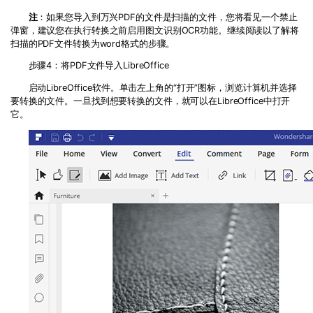
注
：如果您导入到万兴PDF的文件是扫描的文件，您将看见一个禁止
弹窗，建议您在执行转换之前启用图文识别
OCR
功能。继续阅读以了解将
扫描的
PDF
文件转换为
word
格式的步骤。
步骤
4
：将
PDF
文件导入
LibreOffice
启动
LibreOffice
软件。单击左上角的“打开”图标，浏览计算机并选择
要转换的文件。一旦找到想要转换的文件，就可以在
LibreOffice
中打开
它。