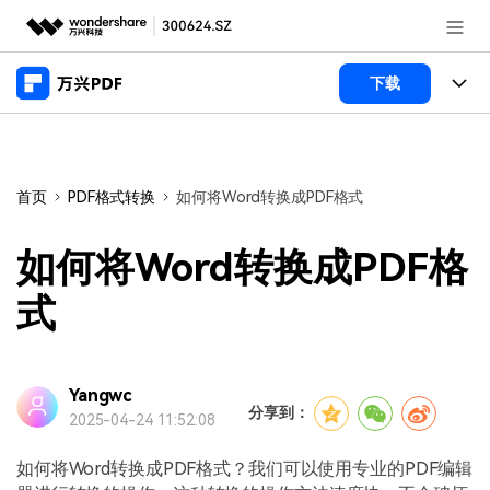
推荐产品
下载
AIGC数字创意
政企服务
产品
实用工具
桌面端
新闻中心
功能
首页
PDF格式转换
如何将Word转换成PDF格式
万兴PDF Windows版
关于万兴
商业合作
PDF新功能
如何将Word转换成PDF格
万兴PDF Mac版
PDF编辑器
加入我们
帮助中心
式
学校&教育
移动端
产品支持
PDF合并工具
帮助中心
企业采购
万兴PDF 安卓版
用户指南
PDF转换器
Yangwc
登录
立即购买
分享到：
2025-04-24 11:52:08
万兴PDF iOS版
经销商招募
常见问题
PDF加密
客服热线：
4000-300624
如何将Word转换成PDF格式？我们可以使用专业的PDF编辑
PDF开发工具
产品信息