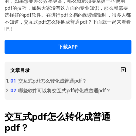
的，如果想要办公效率更高，那么就必须要掌握一些使用
PDF文件压缩
pdf的技巧，如果大家没有这方面的专业知识，那么就需要
更新日志
万兴PDF SDK
PDF签名
选择好的pdf软件。在进行pdf文档的阅读编辑时，很多人都
下载中心
申请试用
不知道，交互式pdf怎么转换成普通pdf？下面就一起来看看
PDF批量工具
吧！
产品资讯
PDF提取页面
01.热门软件
下载APP
PDF表格
02.转换PDF
PDF页面调整
03.编辑PDF
文章目录
PDF文件创建
交互式pdf怎么转化成普通pdf？
查看更多 >
哪些软件可以将交互式pdf转化成普通pdf？
PDF注释
PDF OCR
交互式pdf怎么转化成普通
pdf？