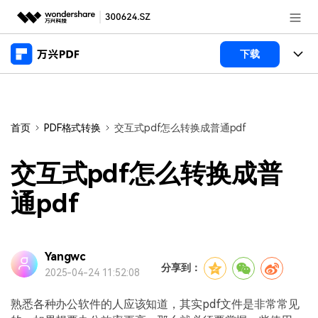
推荐产品
下载
AIGC数字创意
政企服务
产品
实用工具
桌面端
新闻中心
功能
首页
PDF格式转换
交互式pdf怎么转换成普通pdf
万兴PDF Windows版
关于万兴
商业合作
PDF新功能
交互式pdf怎么转换成普
万兴PDF Mac版
PDF编辑器
加入我们
帮助中心
通pdf
学校&教育
移动端
产品支持
PDF合并工具
帮助中心
企业采购
万兴PDF 安卓版
用户指南
PDF转换器
Yangwc
登录
立即购买
分享到：
2025-04-24 11:52:08
万兴PDF iOS版
经销商招募
常见问题
PDF加密
客服热线：
4000-300624
熟悉各种办公软件的人应该知道，其实pdf文件是非常常见
PDF开发工具
产品信息