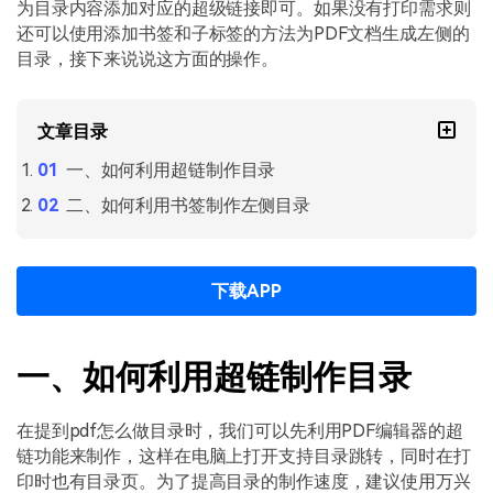
PDF文件压缩
为目录内容添加对应的超级链接即可。如果没有打印需求则
还可以使用添加书签和子标签的方法为PDF文档生成左侧的
更新日志
万兴PDF SDK
PDF签名
目录，接下来说说这方面的操作。
下载中心
申请试用
PDF批量工具
产品资讯
文章目录
PDF提取页面
01.热门软件
一、如何利用超链制作目录
PDF表格
二、如何利用书签制作左侧目录
02.转换PDF
PDF页面调整
03.编辑PDF
下载APP
PDF文件创建
查看更多 >
PDF注释
一、如何利用超链制作目录
PDF OCR
在提到pdf怎么做目录时，我们可以先利用PDF编辑器的超
链功能来制作，这样在电脑上打开支持目录跳转，同时在打
印时也有目录页。为了提高目录的制作速度，建议使用万兴