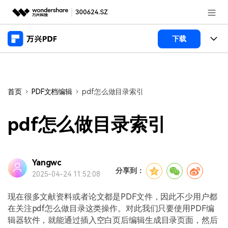
推荐产品
下载
AIGC数字创意
政企服务
产品
实用工具
桌面端
新闻中心
功能
首页
PDF文档编辑
pdf怎么做目录索引
万兴PDF Windows版
关于万兴
商业合作
PDF新功能
pdf怎么做目录索引
万兴PDF Mac版
PDF编辑器
加入我们
帮助中心
学校&教育
移动端
产品支持
Yangwc
PDF合并工具
帮助中心
企业采购
分享到：
2025-04-24 11:52:08
万兴PDF 安卓版
用户指南
PDF转换器
登录
立即购买
万兴PDF iOS版
现在很多文献资料或者论文都是PDF文件，因此不少用户都
经销商招募
常见问题
PDF加密
客服热线：
4000-300624
在关注pdf怎么做目录这类操作。对此我们只要使用PDF编
辑器软件，就能通过插入空白页后编辑生成目录页面，然后
PDF开发工具
产品信息