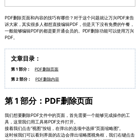
PDF文件压缩
更新日志
万兴PDF SDK
PDF签名
PDF删除页面和内容的技巧有哪些？对于这个问题就让万兴PDF来告
下载中心
申请试用
诉大家，其实很多人都想直接编辑PDF，但是天下没有免费的午餐，
PDF批量工具
一般能够编辑PDF的都是要开通会员的。PDF删除功能可以使用万兴
产品资讯
PDF。
PDF提取页面
01.热门软件
PDF表格
文章目录：
02.转换PDF
PDF页面调整
第 1 部分：
PDF删除页面
03.编辑PDF
第 2 部分：
PDF删除内容
PDF文件创建
查看更多 >
PDF注释
第 1 部分：PDF删除页面
PDF OCR
我们想要删除PDF文件中的页面，首先需要一个能够完成操作的工
具，这里我们用工具将PDF文件打开。
接着我们点击“视图”按钮，在弹出的选项中选择“页面缩略图”。
这时候我们可以看到界面的左边会弹出缩略图视角框，我们右键点击