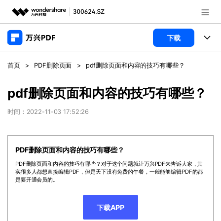
推荐产品
下载
AIGC数字创意
政企服务
产品
首页
>
PDF删除页面
>
pdf删除页面和内容的技巧有哪些？
实用工具
桌面端
新闻中心
功能
pdf删除页面和内容的技巧有哪些？
万兴PDF Windows版
关于万兴
商业合作
时间：2022-11-03 17:52:26
PDF新功能
万兴PDF Mac版
PDF编辑器
加入我们
帮助中心
学校&教育
PDF删除页面和内容的技巧有哪些？
移动端
产品支持
PDF合并工具
帮助中心
企业采购
PDF删除页面和内容的技巧有哪些？对于这个问题就让万兴PDF来告诉大家，其
实很多人都想直接编辑PDF，但是天下没有免费的午餐，一般能够编辑PDF的都
万兴PDF 安卓版
用户指南
PDF转换器
是要开通会员的。
登录
立即购买
万兴PDF iOS版
经销商招募
常见问题
PDF加密
客服热线：
4000-300624
下载APP
PDF开发工具
产品信息