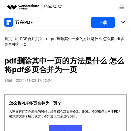
推荐产品
下载
AIGC数字创意
政企服务
产品
首页
>
PDF合并页面
>
pdf删除其中一页的方法是什么 怎么将pdf多
实用工具
页合并为一页
桌面端
新闻中心
功能
pdf删除其中一页的方法是什么 怎么
万兴PDF Windows版
关于万兴
商业合作
PDF新功能
将pdf多页合并为一页
万兴PDF Mac版
PDF编辑器
加入我们
帮助中心
时间：2022-11-03 17:52:26
学校&教育
移动端
产品支持
PDF合并工具
帮助中心
企业采购
万兴PDF 安卓版
怎么将PDF多页合并为一页？
用户指南
PDF转换器
登录
立即购买
大家在进行文件编辑的时候，经常都会对文件修改、删减。不过很多人对于PDF
万兴PDF iOS版
经销商招募
常见问题
PDF加密
格式的文件了解比较少，不知道该怎么进行编辑。
客服热线：
4000-300624
PDF开发工具
产品信息