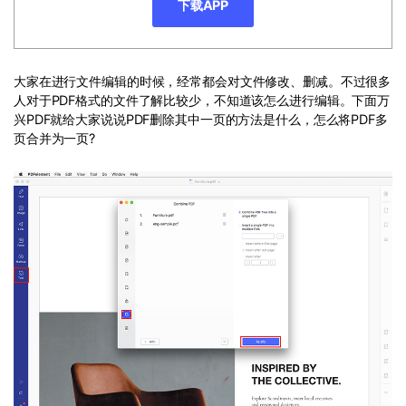
PDF文件压缩
下载APP
更新日志
万兴PDF SDK
PDF签名
下载中心
申请试用
PDF批量工具
大家在进行文件编辑的时候，经常都会对文件修改、删减。不过很多
人对于PDF格式的文件了解比较少，不知道该怎么进行编辑。下面万
产品资讯
兴PDF就给大家说说PDF删除其中一页的方法是什么，怎么将PDF多
PDF提取页面
01.热门软件
页合并为一页?
PDF表格
02.转换PDF
PDF页面调整
03.编辑PDF
PDF文件创建
查看更多 >
PDF注释
PDF OCR