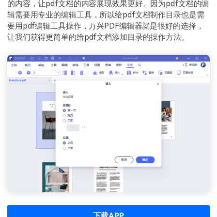
PDF文件压缩
的内容，让pdf文档的内容展现效果更好。因为pdf文档的编
辑需要用专业的编辑工具，所以给pdf文档制作目录也是需
更新日志
万兴PDF SDK
PDF签名
要用pdf编辑工具操作，万兴PDF编辑器就是很好的选择，
下载中心
申请试用
让我们获得更简单的给pdf文档添加目录的操作方法。
PDF批量工具
产品资讯
PDF提取页面
01.热门软件
PDF表格
02.转换PDF
PDF页面调整
03.编辑PDF
PDF文件创建
查看更多 >
PDF注释
PDF OCR
下载APP