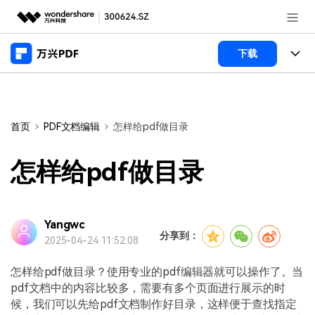
推荐产品
下载
AIGC数字创意
政企服务
产品
实用工具
桌面端
新闻中心
功能
首页
PDF文档编辑
怎样给pdf做目录
万兴PDF Windows版
关于万兴
商业合作
PDF新功能
怎样给pdf做目录
万兴PDF Mac版
PDF编辑器
加入我们
帮助中心
学校&教育
移动端
产品支持
Yangwc
PDF合并工具
帮助中心
企业采购
分享到：
2025-04-24 11:52:08
万兴PDF 安卓版
用户指南
PDF转换器
登录
立即购买
万兴PDF iOS版
怎样给pdf做目录？使用专业的pdf编辑器就可以操作了。当
经销商招募
常见问题
PDF加密
客服热线：
4000-300624
pdf文档中的内容比较多，需要有多个页面进行展示的时
候，我们可以先给pdf文档制作好目录，这样便于查找指定
PDF开发工具
产品信息