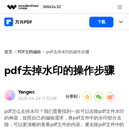
推荐产品
下载
AIGC数字创意
政企服务
产品
实用工具
桌面端
新闻中心
功能
首页
PDF文档编辑
pdf去掉水印的操作步骤
万兴PDF Windows版
关于万兴
商业合作
PDF新功能
pdf去掉水印的操作步骤
万兴PDF Mac版
PDF编辑器
加入我们
帮助中心
学校&教育
移动端
产品支持
Yangwc
PDF合并工具
帮助中心
企业采购
分享到：
2025-04-24 11:52:08
万兴PDF 安卓版
用户指南
PDF转换器
登录
立即购买
万兴PDF iOS版
pdf怎么去掉水印？我们需要找到一款可以去除pdf文件水印
经销商招募
常见问题
PDF加密
客服热线：
4000-300624
的神器，按照自己的编辑需求，将pdf文件中的水印部分去
除，可以更清晰的查看pdf文件的内容。要去除pdf文件中的
PDF开发工具
产品信息