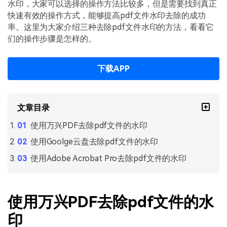
PDF文件压缩
水印，大家可以选择的操作方法比较多，但是需要找到真正
快速有效的操作方式，能够提高pdf文件水印去除的成功
更新日志
万兴PDF SDK
PDF签名
率。这里为大家介绍三种去除pdf文件水印的方法，看看它
下载中心
申请试用
们的操作步骤是怎样的。
PDF批量工具
产品资讯
PDF提取页面
下载APP
01.热门软件
PDF表格
02.转换PDF
PDF页面调整
文章目录
03.编辑PDF
使用万兴PDF去除pdf文件的水印
PDF文件创建
查看更多 >
使用Goolge云盘去除pdf文件的水印
PDF注释
使用Adobe Acrobat Pro去除pdf文件的水印
PDF OCR
使用万兴PDF去除pdf文件的水
印