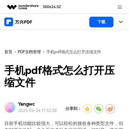
推荐产品
下载
AIGC数字创意
政企服务
产品
实用工具
桌面端
新闻中心
功能
首页
PDF文档管理
手机pdf格式怎么打开压缩文件
万兴PDF Windows版
关于万兴
商业合作
PDF新功能
手机pdf格式怎么打开压
万兴PDF Mac版
PDF编辑器
加入我们
帮助中心
缩文件
学校&教育
移动端
产品支持
PDF合并工具
帮助中心
企业采购
万兴PDF 安卓版
用户指南
PDF转换器
Yangwc
登录
立即购买
分享到：
2025-04-24 11:52:08
万兴PDF iOS版
经销商招募
常见问题
PDF加密
客服热线：
4000-300624
目前手机功能比较强大，可以轻松的接收各种类型文件，但
PDF开发工具
产品信息