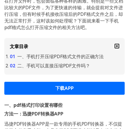
在打开文件时，也会面临各种各样的困难。特别是一些文档
PDF文件压缩
比较大的PDF文件，为了更快速的传输，就会提前对文件进
更新日志
万兴PDF SDK
PDF签名
行压缩，但有时候手机接收压缩后的PDF格式文件之后，却
下载中心
申请试用
无法正常打开，这时该如何处理呢？下面就来看一下手机
PDF批量工具
pdf格式怎么打开压缩文件的相关方法吧。
产品资讯
PDF提取页面
01.热门软件
文章目录
PDF表格
02.转换PDF
一、手机打开压缩PDF格式文件的正确方法
PDF页面调整
03.编辑PDF
二、手机可以直接压缩PDF文件吗？
PDF文件创建
查看更多 >
PDF注释
下载APP
PDF OCR
一、pdf格式打印设置有哪些
方法一：迅捷PDF转换器APP
迅捷PDF转换器APP是一款专用的手机PDF转换器，不仅提