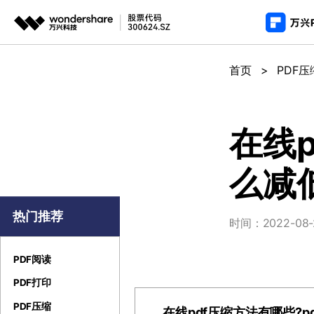
推荐产
AIGC数字创意
平台
首页
>
PDF压
PDF新功能
产
视频创意
绘图创意
企业
PDF编辑器
用
代理
万兴剧厂
万兴图示
在线p
AI驱动的一站式精品影视内容创作平台
一站式办公绘图
常
客户
么减
万兴喵影
万兴脑图
AI赋能，你也是剪辑大师
基于云的跨端思
万兴天幕
热门推荐
时间：2022-08-23
一句话生成视频/图片/音乐
Wondershare SelfyzAI
PDF阅读
让照片动起来
PDF打印
PDF压缩
在线pdf压缩方法有哪些?p