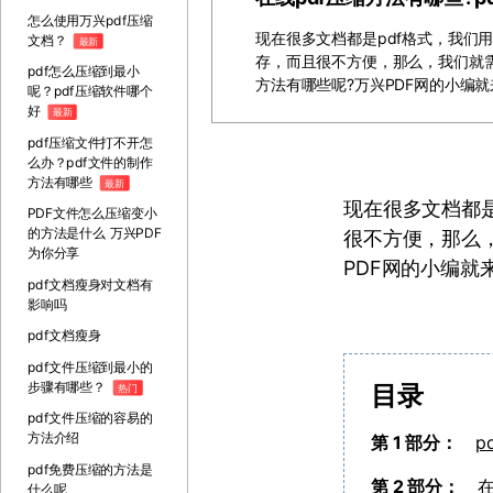
怎么使用万兴pdf压缩
现在很多文档都是pdf格式，我们用
文档？
最新
存，而且很不方便，那么，我们就需
pdf怎么压缩到最小
方法有哪些呢?万兴PDF网的小编
呢？pdf压缩软件哪个
好
最新
pdf压缩文件打不开怎
么办？pdf文件的制作
方法有哪些
最新
现在很多文档都是
PDF文件怎么压缩变小
的方法是什么 万兴PDF
很不方便，那么，
为你分享
PDF网的小编就
pdf文档瘦身对文档有
影响吗
pdf文档瘦身
pdf文件压缩到最小的
步骤有哪些？
目录
热门
pdf文件压缩的容易的
方法介绍
第 1 部分：
p
pdf免费压缩的方法是
第 2 部分：
在
什么呢