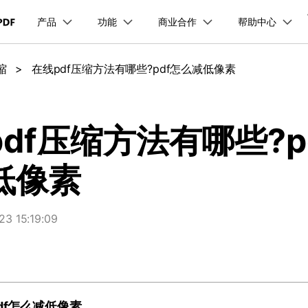
产品
功能
商业合作
帮助中心
加入我们
品
政企服务
新闻中心
关于万兴
服务
解决方案
公司简介
新闻动态
投资者关系
行业应用
实用工具
缩
>
在线pdf压缩方法有哪些?pdf怎么减低像素
品支持
桌面端
PDF合并工具
学校&教育
产品信息
PDF文件压缩
移动端
企业采购
PDF提取页面
产品资讯
PDF开发工具
经销商招募
创业历程
活动专题
联系我们
用户
文档创意
数字文档
制造业
实用工具
互联网&
PDF转换器
PDF签名
PDF表格
户指南
更新日志
社会责任
供应商合作
01.热门软件
万兴PDF Windows版
万兴PDF 安卓版
万兴PDF SDK
免费下载
商
创意绘图
交通运输
教育
万兴PDF
万兴恢复专家
df压缩方法有哪些?p
PDF加密
PDF批量工具
PDF页面调整
利器
秒会的全能PDF编辑神器
简单高效的数据管理软件
见问题
下载中心
02.转换PDF
万兴PDF Mac版
万兴PDF iOS版
申请试用
案例
视频创意
金融&银行
电力资源
低像素
万兴HiPDF
万兴易修
03.编辑PDF
免费下载
免费下载
维导图软件
一站式在线PDF解决方案
视频/照片修复一站式解
查看更多 >
 15:19:09
免费下载
所有产品
df怎么减低像素