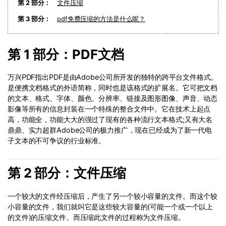
PDF文件压缩
第 2 部分：
文件压缩
更新日志
万兴PDF SDK
第 3 部分：
pdf免费压缩的方法是什么呢？
PDF签名
下载中心
申请试用
PDF批量工具
第 1 部分：PDF文档
产品资讯
PDF提取页面
01.热门软件
万兴PDF指出PDF是由Adobe公司所开发的独特的跨平台文件格式。
PDF表格
是便携文档格式的外语简称，同时也是该格式的扩展名。它可把文档
02.转换PDF
的文本、格式、字体、颜色、分辨率、链接及图形图像、声音、动态
PDF页面调整
影像等所有的信息封装在一个特殊的整合文件中。它在技术上起点
03.编辑PDF
高，功能全，功能大大的强过了现有的各种流行文本格式;又有大名
鼎鼎、实力超群Adobe公司的极力推广，现在已经成为了新一代电
PDF文件创建
查看更多 >
子文本的不可争议的行业标准。
PDF注释
第 2 部分：文件压缩
PDF OCR
一个较大的文件经压缩后，产生了另一个较小容量的文件。而这个较
小容量的文件，我们就叫它是这些较大容量的(可能一个或一个以上
的文件)的压缩文件。而压缩此文件的过程称为文件压缩。