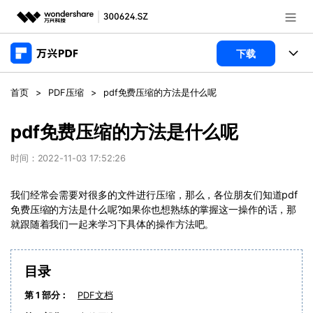
推荐产品
下载
AIGC数字创意
政企服务
产品
首页
>
PDF压缩
>
pdf免费压缩的方法是什么呢
实用工具
桌面端
新闻中心
功能
pdf免费压缩的方法是什么呢
万兴PDF Windows版
关于万兴
商业合作
时间：2022-11-03 17:52:26
PDF新功能
万兴PDF Mac版
PDF编辑器
加入我们
帮助中心
我们经常会需要对很多的文件进行压缩，那么，各位朋友们知道pdf
学校&教育
免费压缩的方法是什么呢?如果你也想熟练的掌握这一操作的话，那
移动端
就跟随着我们一起来学习下具体的操作方法吧。
产品支持
PDF合并工具
帮助中心
企业采购
万兴PDF 安卓版
用户指南
PDF转换器
登录
立即购买
目录
万兴PDF iOS版
经销商招募
常见问题
PDF加密
客服热线：
4000-300624
第 1 部分：
PDF文档
PDF开发工具
产品信息