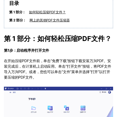
PDF文件压缩
目录
更新日志
万兴PDF SDK
PDF签名
第 1 部分：
如何轻松压缩PDF文件？
下载中心
申请试用
第 2 部分：
网上的其他PDF文件压缩器
PDF批量工具
产品资讯
PDF提取页面
第 1 部分：如何轻松压缩PDF文件？
01.热门软件
PDF表格
02.转换PDF
第1步：启动程序并打开文件
PDF页面调整
03.编辑PDF
在开始压缩PDF文件前，单击“免费下载”按钮下载安装万兴PDF。安
装完成后，在计算机上启动应用。单击“打开文件”按钮，将PDF文件
PDF文件创建
导入万兴PDF。或者，您也可以单击“文件”菜单并选择“打开”以打开
查看更多 >
要压缩的PDF文件。
PDF注释
PDF OCR