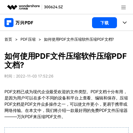
推荐产品
下载
AIGC数字创意
政企服务
产品
首页
>
PDF压缩
>
如何使用PDF文件压缩软件压缩PDF文档?
实用工具
桌面端
新闻中心
功能
如何使用PDF文件压缩软件压缩PDF
文档?
万兴PDF Windows版
关于万兴
商业合作
PDF新功能
万兴PDF Mac版
时间：2022-11-03 17:52:26
PDF编辑器
加入我们
帮助中心
学校&教育
移动端
PDF文档已成为现代企业最受欢迎的文件类型。PDF文档十分有用，
产品支持
PDF合并工具
帮助中心
是因为用户可以在多个不同的设备和平台上查看、编辑和保存。压缩
企业采购
PDF文档是PDF文件众多操作之一，可以使文件更小，更易于携带或
万兴PDF 安卓版
用户指南
PDF转换器
登录
立即购买
网络传输。在本文中，我们将介绍一款最好用的免费PDF文件压缩器
万兴PDF iOS版
经销商招募
———万兴PDF来压缩PDF文件。
常见问题
PDF加密
客服热线：
4000-300624
PDF开发工具
产品信息