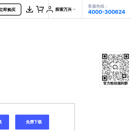
客服热线：
帮助中心
探索万兴
立即购买
4000-300624
了解万兴
PDF文件创建
科技
政企服务
PDF注释
？
关于万兴
PDF OCR
新闻中心
决方案
加入我们
官方粉丝福利群
帮助中心
载
免费下载