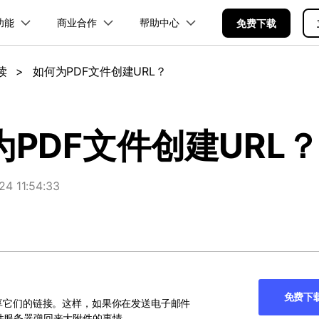
功能
商业合作
帮助中心
加入我们
品
政企服务
新闻中心
关于万兴
免费下载
服务
解决方案
公司简介
新闻动态
投资者关系
行业应用
实用工具
读
>
如何为PDF文件创建URL？
品支持
桌面端
PDF合并工具
学校&教育
产品信息
PDF文件压缩
移动端
企业采购
PDF提取页面
产品资讯
经销商招募
PDF开发工具
创业历程
活动专题
联系我们
用户
文档创意
数字文档
制造业
实用工具
互联网&
PDF转换器
PDF签名
PDF表格
户指南
更新日志
社会责任
供应商合作
01.热门软件
万兴PDF Windows版
万兴PDF 安卓版
万兴PDF SDK
免费下载
商
创意绘图
交通运输
教育
万兴PDF
万兴恢复专家
为PDF文件创建URL
PDF加密
PDF批量工具
PDF页面调整
利器
秒会的全能PDF编辑神器
简单高效的数据管理软件
见问题
下载中心
02.转换PDF
万兴PDF Mac版
万兴PDF iOS版
申请试用
案例
视频创意
金融&银行
电力资源
万兴HiPDF
万兴易修
03.编辑PDF
免费下载
 11:54:33
免费下载
维导图软件
一站式在线PDF解决方案
视频/照片修复一站式解
查看更多 >
免费下载
免费下
享它们的链接。这样，如果你在发送电子邮件
所有产品
件服务器弹回来大附件的事情。