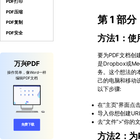
PDF打印
PDF压缩
第 1 部
PDF复制
PDF安全
方法1：使
要为PDF文档创
万兴PDF
是Dropbox或
务。这个想法的
操作简单，像Word一样
编辑PDF文档
己的电脑和移动设备
以下步骤:
在“主页”界面点
导入你想创建UR
去“文件”>“你的
免费下载
方法2：为