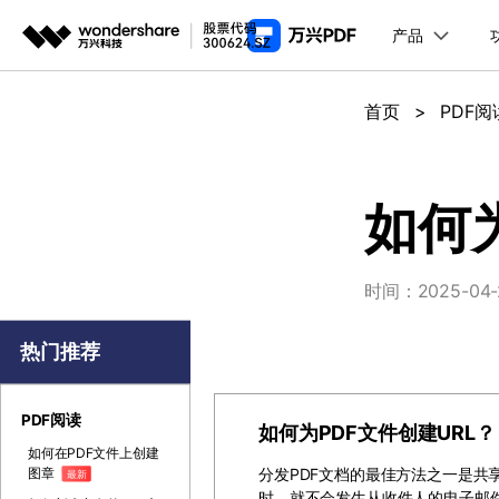
产品
推荐产
AIGC数字创意
平台
首页
>
PDF阅
PDF新功能
产
视频创意
绘图创意
企业
PDF编辑器
用
代理
万兴剧厂
万兴图示
如何
AI驱动的一站式精品影视内容创作平台
一站式办公绘图
常
客户
万兴喵影
万兴脑图
时间：2025-04-24
AI赋能，你也是剪辑大师
基于云的跨端思
万兴天幕
热门推荐
一句话生成视频/图片/音乐
Wondershare SelfyzAI
PDF阅读
如何为PDF文件创建URL？
让照片动起来
如何在PDF文件上创建
图章
分发PDF文档的最佳方法之一是共
最新
时，就不会发生从收件人的电子邮