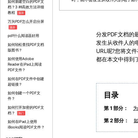
如何新建空白的PDF文
档？3 种高效方法详细
教程
最新
万兴PDF怎么开启分屏
最新
分发PDF文档
pdf什么阅读器好用
发生从收件人的
如何轻松查找PDF文档
版图书？
URL呢?您将文
都在本文中得到
如何使用Adobe
Reader在iPad上阅读
PDF文件？
如何在PDF文件中创建
超链接？
目录
如何创建一个PDF文
件？
如何打开加密的PDF文
第 1 部分：
为
档？
热门
第 2 部分：
如
如何在iPad上使用
iBooks阅读PDF文件？