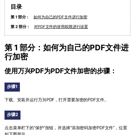
PDF文件压缩
目录
更新日志
万兴PDF SDK
PDF签名
第 1 部分：
如何为自己的PDF文件进行加密
下载中心
申请试用
PDF批量工具
第 2 部分：
对PDF文件的使用权限进行设置
产品资讯
PDF提取页面
第 1 部分：如何为自己的PDF文件进
01.热门软件
PDF表格
行加密
02.转换PDF
PDF页面调整
03.编辑PDF
使用万兴PDF为PDF文件加密的步骤：
PDF文件创建
查看更多 >
步骤1
PDF注释
下载、安装并运行万兴PDF，打开需要加密的PDF文件。
PDF OCR
步骤2
点击菜单栏下的“保护”按钮，并选择“添加密码加密PDF文件”，位置
如下图所示。