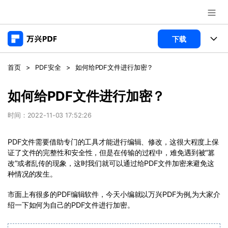
推荐产品
下载
AIGC数字创意
政企服务
产品
首页
>
PDF安全
>
如何给PDF文件进行加密？
实用工具
桌面端
新闻中心
功能
如何给PDF文件进行加密？
万兴PDF Windows版
关于万兴
商业合作
时间：2022-11-03 17:52:26
PDF新功能
万兴PDF Mac版
PDF编辑器
加入我们
帮助中心
PDF文件需要借助专门的工具才能进行编辑、修改，这很大程度上保
学校&教育
证了文件的完整性和安全性，但是在传输的过程中，难免遇到被“篡
移动端
改”或者乱传的现象，这时我们就可以通过给PDF文件加密来避免这
产品支持
PDF合并工具
帮助中心
企业采购
种情况的发生。
万兴PDF 安卓版
用户指南
PDF转换器
登录
立即购买
市面上有很多的PDF编辑软件，今天小编就以万兴PDF为例,为大家介
万兴PDF iOS版
经销商招募
常见问题
PDF加密
绍一下如何为自己的PDF文件进行加密。
客服热线：
4000-300624
PDF开发工具
产品信息