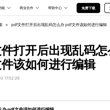
功能
商业合作
帮助中心
加入我们
品
政企服务
新闻中心
关于万兴
免费下载
服务
解决方案
公司简介
新闻动态
投资者关系
行业应用
实用工具
读
>
pdf文件打开后出现乱码怎么办 pdf文件该如何进行编辑
品支持
桌面端
PDF合并工具
学校&教育
产品信息
PDF文件压缩
移动端
企业采购
PDF提取页面
产品资讯
经销商招募
PDF开发工具
创业历程
活动专题
联系我们
用户
文档创意
数字文档
制造业
实用工具
互联网&
PDF转换器
PDF签名
PDF表格
户指南
更新日志
社会责任
供应商合作
01.热门软件
万兴PDF Windows版
万兴PDF 安卓版
万兴PDF SDK
免费下载
商
创意绘图
交通运输
教育
万兴PDF
万兴恢复专家
f文件打开后出现乱码怎
PDF加密
PDF批量工具
PDF页面调整
利器
秒会的全能PDF编辑神器
简单高效的数据管理软件
见问题
下载中心
02.转换PDF
万兴PDF Mac版
万兴PDF iOS版
申请试用
案例
视频创意
金融&银行
电力资源
f文件该如何进行编辑
万兴HiPDF
万兴易修
03.编辑PDF
免费下载
免费下载
维导图软件
一站式在线PDF解决方案
视频/照片修复一站式解
查看更多 >
 17:52:26
免费下载
所有产品
么办 pdf文件该如何进行编辑