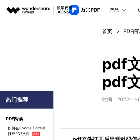
产品
推荐产
AIGC数字创意
平台
首页
>
PDF阅
PDF新功能
产
视频创意
绘图创意
企业
PDF编辑器
用
代理
万兴剧厂
万兴图示
pd
AI驱动的一站式精品影视内容创作平台
一站式办公绘图
常
客户
pd
万兴喵影
万兴脑图
AI赋能，你也是剪辑大师
基于云的跨端思
万兴天幕
热门推荐
时间：2022-11-03
一句话生成视频/图片/音乐
Wondershare SelfyzAI
PDF阅读
让照片动起来
如何在Google Docs中
打开PDF文件
最新
pdf文件打开后出现乱码怎