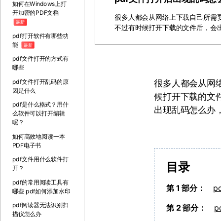
如何在Windows上打
开加密的PDF文档
很多人都会从网络上下载自己所需要
最新
不过有时候打开下载的文件后，会
pdf打开软件有哪些功
能
最新
pdf文件打开的方式有
哪些
pdf文件打开乱码的原
很多人都会从网
因是什么
候打开下载的文
pdf是什么格式？用什
出现乱码怎么办，
么软件可以打开编辑
呢？
如何高效地阅读一本
PDF电子书
pdf文件用什么软件打
目录
开？
pdf的常用阅读工具有
第 1 部分：
p
哪些 pdf如何添加水印
pdf阅读器无法识别扫
第 2 部分：
p
描仪怎么办