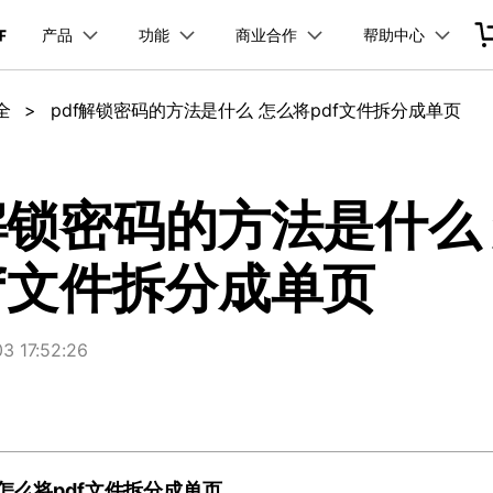
产品
功能
商业合作
帮助中心
加入我们
品
政企服务
新闻中心
关于万兴
服务
解决方案
公司简介
新闻动态
投资者关系
行业应用
实用工具
全
>
pdf解锁密码的方法是什么 怎么将pdf文件拆分成单页
品支持
桌面端
PDF合并工具
学校&教育
产品信息
PDF文件压缩
移动端
企业采购
PDF提取页面
产品资讯
经销商招募
PDF开发工具
创业历程
活动专题
联系我们
用户
文档创意
数字文档
制造业
实用工具
互联网&
PDF转换器
PDF签名
PDF表格
户指南
更新日志
社会责任
供应商合作
01.热门软件
万兴PDF Windows版
万兴PDF 安卓版
万兴PDF SDK
免费下载
商
创意绘图
交通运输
教育
万兴PDF
万兴恢复专家
f解锁密码的方法是什么
PDF加密
PDF批量工具
PDF页面调整
利器
秒会的全能PDF编辑神器
简单高效的数据管理软件
见问题
下载中心
02.转换PDF
万兴PDF Mac版
万兴PDF iOS版
申请试用
案例
视频创意
金融&银行
电力资源
df文件拆分成单页
万兴HiPDF
万兴易修
03.编辑PDF
免费下载
免费下载
维导图软件
一站式在线PDF解决方案
视频/照片修复一站式解
查看更多 >
 17:52:26
免费下载
所有产品
 怎么将pdf文件拆分成单页