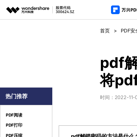
推荐产
AIGC数字创意
平台
首页
>
PDF安
PDF新功能
产
视频创意
绘图创意
企业
PDF编辑器
用
代理
万兴剧厂
万兴图示
pd
AI驱动的一站式精品影视内容创作平台
一站式办公绘图
常
客户
将p
万兴喵影
万兴脑图
AI赋能，你也是剪辑大师
基于云的跨端思
万兴天幕
热门推荐
时间：2022-11-03
一句话生成视频/图片/音乐
Wondershare SelfyzAI
PDF阅读
让照片动起来
PDF打印
pdf解锁密码的方法是什么
PDF压缩