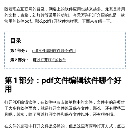
PDF文件压缩
免费下载
随着现在互联网的普及，网络上的软件应用也越来越多。尤其是常用
更新日志
万兴PDF SDK
PDF签名
的文档，表格，幻灯片等常用的功能。今天万兴PDF介绍的也是一款
下载中心
申请试用
常用的软件pdf。那么pdf打开软件怎样呢。下面来介绍一下。
PDF批量工具
产品资讯
PDF提取页面
目录
免费下载
01.热门软件
PDF表格
第 1 部分：
pdf文件编辑软件哪个好用
02.转换PDF
第 2 部分：
可以打开PDF的软件
PDF页面调整
03.编辑PDF
PDF文件创建
第 1 部分：pdf文件编辑软件哪个好
查看更多 >
用
PDF注释
PDF OCR
打开PDF编辑软件，在软件中点击菜单栏中的文件，文件中的选项对
免费下载
于大多数软件而言，就是打开文件以及保存文件，那么，还有哪些工
具呢，其实，除了可以打开文件和保存文件以外，还有很多哦。
免费下载
在文件的选项中打开文件是必然的，但是这里有两种打开方式，点击