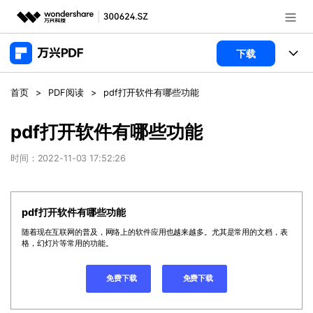
推荐产品
下载
AIGC数字创意
政企服务
产品
首页
>
PDF阅读
>
pdf打开软件有哪些功能
实用工具
桌面端
新闻中心
功能
pdf打开软件有哪些功能
万兴PDF Windows版
关于万兴
商业合作
时间：2022-11-03 17:52:26
PDF新功能
万兴PDF Mac版
PDF编辑器
加入我们
帮助中心
学校&教育
pdf打开软件有哪些功能
移动端
产品支持
PDF合并工具
帮助中心
企业采购
随着现在互联网的普及，网络上的软件应用也越来越多。尤其是常用的文档，表
免费下载
立即购买
格，幻灯片等常用的功能。
万兴PDF 安卓版
用户指南
PDF转换器
万兴PDF iOS版
经销商招募
常见问题
PDF加密
免费下载
免费下载
客服热线：
4000-300624
登录
立即购买
PDF开发工具
产品信息