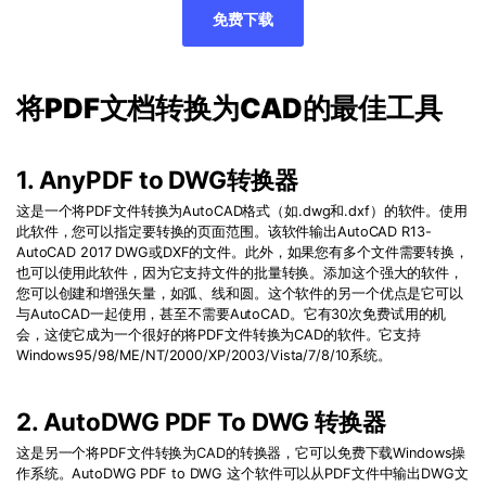
PDF文件压缩
免费下载
免费下载
更新日志
万兴PDF SDK
PDF签名
下载中心
申请试用
PDF批量工具
将
PDF
文档转换为
CAD
的最佳工具
产品资讯
PDF提取页面
免费下载
01.热门软件
1. AnyPDF to DWG转换器
PDF表格
02.转换PDF
这是一个将
PDF
文件转换为
AutoCAD
格式（如
.dwg
和
.dxf
）的软件。使用
PDF页面调整
此软件，您可以指定要转换的页面范围。该软件输出
AutoCAD R13-
03.编辑PDF
AutoCAD 2017 DWG
或
DXF
的文件。此外，如果您有多个文件需要转换，
也可以使用此软件，因为它支持文件的批量转换。添加这个强大的软件，
PDF文件创建
您可以创建和增强矢量，如弧、线和圆。这个软件的另一个优点是它可以
查看更多 >
与
AutoCAD
一起使用，甚至不需要
AutoCAD
。它有
30
次免费试用的机
PDF注释
会，这使它成为一个很好的将
PDF
文件转换为
CAD
的软件。它支持
Windows95/98/ME/NT/2000/XP/2003/Vista/7/8/10
系统。
PDF OCR
免费下载
2. AutoDWG PDF To DWG 转换器
免费下载
这是另一个将
PDF
文件转换为
CAD
的转换器，它可以免费下载
Windows
操
作系统。AutoDWG PDF to DWG 这个软件可以从
PDF
文件中输出
DWG
文