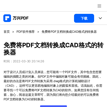
推荐产品
下载
AIGC数字创意
政企服务
产品
首页
>
PDF软件推荐
>
免费将PDF文档转换成CAD格式的转换器
实用工具
桌面端
新闻中心
功能
免费将PDF文档转换成CAD格式的转
换器
万兴PDF Windows版
关于万兴
商业合作
PDF新功能
万兴PDF Mac版
时间：2022-03-30 20:14:26
PDF编辑器
加入我们
帮助中心
学校&教育
对于设计人员或计划人员来说，您可能有一个PDF文件，其中包含您想要
移动端
编辑的插图之类的对象。在PDF文件中编辑对象可能会有些困难。因此，
产品支持
PDF合并工具
帮助中心
企业采购
免费下载
立即购买
最好的办法是将PDF文件转换为采用.dwg格式的计算机辅助设计
万兴PDF 安卓版
用户指南
（CAD）。这样可以更容易地编辑对象上的圆弧和直线。话虽如此，你需
PDF转换器
要寻找一个可以免费将PDF文档转换为CAD的软件。如果您没有任何线
万兴PDF iOS版
经销商招募
常见问题
索，放心，阅读这篇文章即可，因为我们将向您介绍最好的可以免费将
PDF加密
客服热线：
4000-300624
登录
立即购买
PDF文档转换为CAD的转换器。
PDF开发工具
产品信息