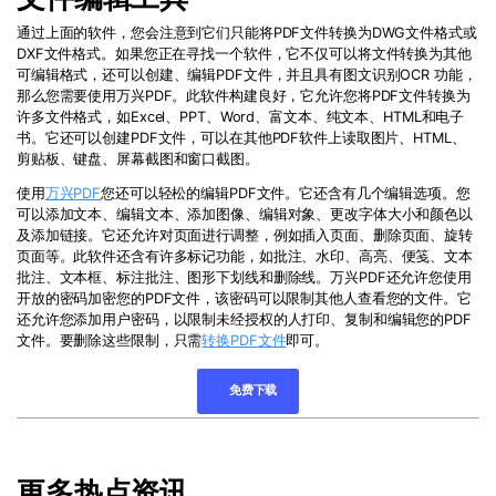
通过上面的软件，您会注意到它们只能将
PDF
文件转换为
DWG
文件格式或
DXF
文件格式。如果您正在寻找一个软件，它不仅可以将文件转换为其他
可编辑格式，还可以创建、编辑
PDF
文件，并且具有图文识别
OCR
功能，
那么您需要使用万兴PDF。此软件构建良好，它允许您将
PDF
文件转换为
许多文件格式，如
Excel
、
PPT
、
Word
、富文本、纯文本、
HTML
和电子
书。它还可以创建
PDF
文件，可以在其他
PDF
软件上读取图片、
HTML
、
剪贴板、键盘、屏幕截图和窗口截图。
使用
万兴PDF
您还可以轻松的编辑
PDF
文件。它还含有几个编辑选项。您
可以添加文本、编辑文本、添加图像、编辑对象、更改字体大小和颜色以
及添加链接。它还允许对页面进行调整，例如插入页面、删除页面、旋转
页面等。此软件还含有许多标记功能，如批注、水印、高亮、便笺、文本
批注、文本框、标注批注、图形下划线和删除线。万兴PDF还允许您使用
开放的密码加密您的
PDF
文件，该密码可以限制其他人查看您的文件。它
还允许您添加用户密码，以限制未经授权的人打印、复制和编辑您的
PDF
文件。要删除这些限制，只需
转换
PDF
文件
即可。
免费下载
更多热点资讯