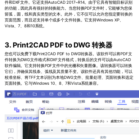
件和
DXF
文件。它还支持
AutoCAD 2017~R14
。由于它具有智能目标识别
的功能，因此具有很好的转换能力。当您转换
PDF
文件时，它能够为您保
留弧，圆，线和真实类型的文本。此外，它不仅可以允许您指定要转换的
页面范围，而且还支持单个或多个文件转换。它支持
Windows XP
、
Vista
、
7
、
8
和
10
系统。
3. Print2CAD PDF to DWG 转换器
您也可以免费下载Print2CAD PDF to DWG转换器。该软件可以将
PDF
文
件转换为
DWG
文件格式和
DXF
文件格式，转换后的文件可以由
AutoCAD
软件编辑。它支持转换PDF文件中的光栅和矢量图像。该转换器可以转换
它们，并确保其线条、弧线及其质量不变。该软件还具有其他功能，可以
校准坐标、将TFF文本识别为本地DWG文件、批量处理、页面转换和选定
页面转换。它与Windows 10、8、7和Vista系统兼容。