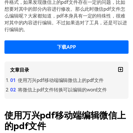
PDF文件压缩
件格式，如果发现微信上的pdf文件存在一定的问题，比如
想要对其中的部分内容进行修改。那么此时微信pdf文件怎
更新日志
万兴PDF SDK
PDF签名
么编辑呢？大家都知道，pdf本身具有一定的特殊性，很难
下载中心
申请试用
对其中的内容进行编辑。不过如果选对了工具，还是可以进
PDF批量工具
行编辑的。
产品资讯
PDF提取页面
01.热门软件
下载APP
PDF表格
02.转换PDF
PDF页面调整
03.编辑PDF
文章目录
PDF文件创建
使用万兴pdf移动端编辑微信上的pdf文件
查看更多 >
PDF注释
将微信上pdf文件转换可以编辑的word文件
PDF OCR
使用万兴pdf移动端编辑微信上
的pdf文件