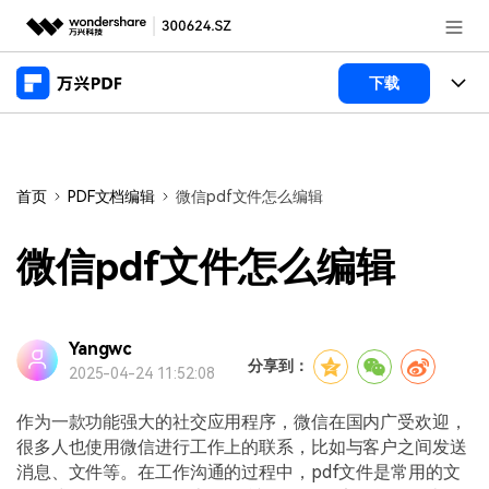
推荐产品
下载
AIGC数字创意
政企服务
产品
实用工具
桌面端
新闻中心
功能
首页
PDF文档编辑
微信pdf文件怎么编辑
万兴PDF Windows版
关于万兴
商业合作
PDF新功能
微信pdf文件怎么编辑
万兴PDF Mac版
PDF编辑器
加入我们
帮助中心
学校&教育
移动端
产品支持
Yangwc
PDF合并工具
帮助中心
企业采购
分享到：
2025-04-24 11:52:08
万兴PDF 安卓版
用户指南
PDF转换器
登录
立即购买
万兴PDF iOS版
作为一款功能强大的社交应用程序，微信在国内广受欢迎，
经销商招募
常见问题
PDF加密
客服热线：
4000-300624
很多人也使用微信进行工作上的联系，比如与客户之间发送
消息、文件等。在工作沟通的过程中，pdf文件是常用的文
PDF开发工具
产品信息