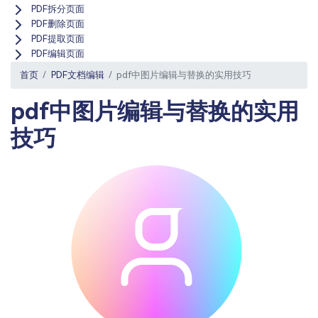
PDF文件压缩
PDF拆分页面
更新日志
PDF删除页面
万兴PDF SDK
PDF签名
PDF提取页面
下载中心
申请试用
PDF编辑页面
PDF批量工具
首页
PDF文档编辑
pdf中图片编辑与替换的实用技巧
产品资讯
PDF提取页面
pdf中图片编辑与替换的实用
01.热门软件
PDF表格
技巧
02.转换PDF
PDF页面调整
03.编辑PDF
PDF文件创建
查看更多 >
PDF注释
PDF OCR