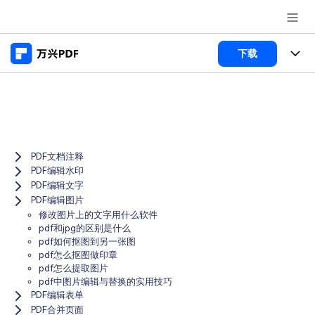
推荐产品
下载
AIGC数字创意
政企服务
产品
实用工具
桌面端
新闻中心
功能
Menu
万兴PDF Windows版
PDF文档注释
关于万兴
商业合作
PDF新功能
PDF编辑水印
万兴PDF Mac版
PDF编辑文字
PDF编辑器
加入我们
帮助中心
学校&教育
PDF编辑图片
移动端
修改图片上的文字用什么软件
产品支持
PDF合并工具
帮助中心
pdf和jpg的区别是什么
企业采购
pdf如何抠图到另一张图
万兴PDF 安卓版
用户指南
PDF转换器
pdf怎么抠图做印章
登录
立即购买
pdf怎么提取图片
万兴PDF iOS版
经销商招募
常见问题
PDF加密
pdf中图片编辑与替换的实用技巧
客服热线：
4000-300624
PDF编辑表单
PDF开发工具
产品信息
PDF合并页面