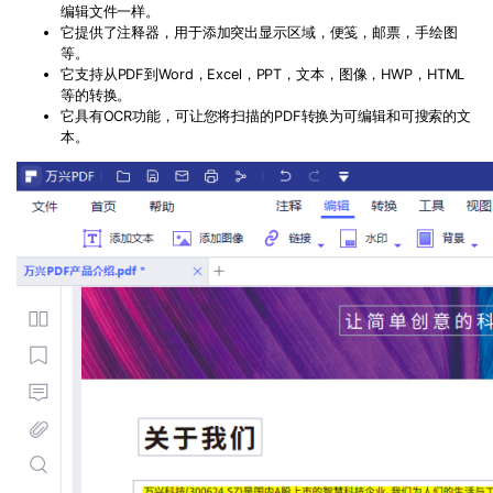
编辑文件一样。
它提供了注释器，用于添加突出显示区域，便笺，邮票，手绘图
等。
它支持从
PDF
到
Word
，
Excel
，
PPT
，文本，图像，
HWP
，
HTML
等的转换。
它具有
OCR
功能，可让您将扫描的
PDF
转换为可编辑和可搜索的文
本。