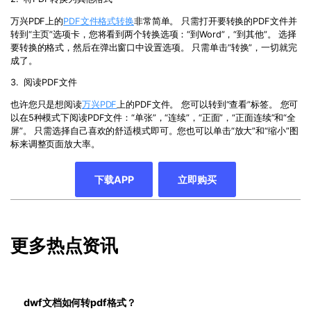
万兴PDF上的
PDF文件格式转换
非常简单。 只需打开要转换的
PDF
文件并
转到“主页”选项卡，您将看到两个转换选项：“到
Word
”，“到其他”。 选择
要转换的格式，然后在弹出窗口中设置选项。 只需单击“转换”，一切就完
成了。
3. 阅读
PDF
文件
也许您只是想阅读
万兴PDF
上的
PDF
文件。 您可以转到“查看”标签。 您可
以在
5
种模式下阅读
PDF
文件：“单张”，“连续”，“正面”，“正面连续”和“全
屏”。 只需选择自己喜欢的舒适模式即可。您也可以单击“放大”和“缩小”图
标来调整页面放大率。
下载APP
立即购买
更多热点资讯
dwf文档如何转pdf格式？