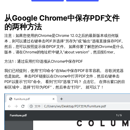
PDF文件压缩
更新日志
万兴PDF SDK
PDF签名
从
Google Chrome
中保存
PDF
文件
下载中心
申请试用
PDF批量工具
的两种方法
产品资讯
注意：如果您使用的
Chrome
是
Chrome 12.0
之后的最新版本或任何版
PDF提取页面
本，则可以通过右键单击
PDF
并选择“另存为”或“输出”选项直接保存
PDF
。
01.热门软件
然后，您可以按照提示保存
PDF
文件。 如果你要了解您的
Chrome
是什么
PDF表格
版本，请在
Chrome
的地址栏中键入“about:version”，然后按
Enter
。
02.转换PDF
PDF页面调整
方法
1
：通过应用打印选项从
Chrome
中保存
PDF
03.编辑PDF
我们已经提到，使用“打印命令”在
Mac
中保存
PDF
非常容易。 谷歌浏览器
也是如此。 单击
PDF
链接以在
Chrome
中打开
PDF
文件，然后右键单击
PDF文件创建
查看更多 >
PDF
以显示“打印”命令。 看到“打印”选项了吗？ 点击它。 在弹出窗口的目
标区域中，选择“打印为
PDF
”，然后单击“打印”。 就可以了！
PDF注释
PDF OCR