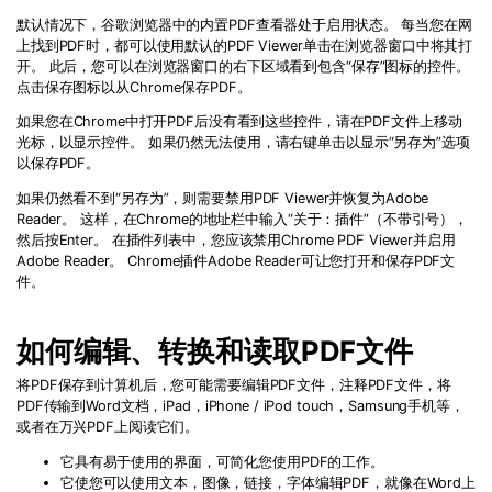
默认情况下，谷歌浏览器中的内置
PDF
查看器处于启用状态。 每当您在网
上找到
PDF
时，都可以使用默认的
PDF Viewer
单击在浏览器窗口中将其打
开。 此后，您可以在浏览器窗口的右下区域看到包含“保存”图标的控件。
点击保存图标以从
Chrome
保存
PDF
。
如果您在
Chrome
中打开
PDF
后没有看到这些控件，请在
PDF
文件上移动
光标，以显示控件。 如果仍然无法使用，请右键单击以显示“另存为”选项
以保存
PDF
。
如果仍然看不到“另存为”，则需要禁用
PDF Viewer
并恢复为
Adobe
Reader
。 这样，在
Chrome
的地址栏中输入“关于：插件”（不带引号），
然后按
Enter
。 在插件列表中，您应该禁用
Chrome PDF Viewer
并启用
Adobe Reader
。
Chrome
插件
Adobe Reader
可让您打开和保存
PDF
文
件。
如何编辑、转换和读取
PDF
文件
将
PDF
保存到计算机后，您可能需要编辑
PDF
文件，注释
PDF
文件，将
PDF
传输到
Word
文档，
iPad
，
iPhone / iPod touch
，
Samsung
手机等，
或者在万兴PDF上阅读它们。
它具有易于使用的界面，可简化您使用
PDF
的工作。
它使您可以使用文本，图像，链接，字体编辑
PDF
，就像在
Word
上