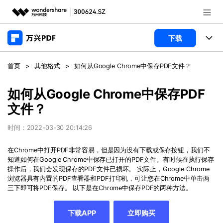
推荐产品
下载
AIGC数字创意
政企服务
产品
首页
>
其他格式
>
如何从Google Chrome中保存PDF文件？
实用工具
桌面端
新闻中心
功能
如何从Google Chrome中保存PDF
文件？
万兴PDF Windows版
关于万兴
商业合作
PDF新功能
万兴PDF Mac版
时间：2022-03-30 20:14:26
PDF编辑器
加入我们
帮助中心
学校&教育
在
Chrome
中打开
PDF
非常容易，但是因为没有下载或保存按钮，我们不
移动端
知道如何在
产品支持
Google Chrome
中保存已打开的
PDF
文件。有时候在执行保存
PDF合并工具
帮助中心
企业采购
操作后，我们会发现保存的
PDF
文件已损坏。 实际上，
Google Chrome
万兴PDF 安卓版
用户指南
浏览器具有内置的
PDF
查看器和
PDF
打印机，可让您在
Chrome
中单击两
PDF转换器
登录
立即购买
三下即可将
PDF
保存。 以下是在
Chrome
中保存
PDF
的两种方法。
万兴PDF iOS版
经销商招募
常见问题
PDF加密
客服热线：
4000-300624
下载APP
立即购买
PDF开发工具
产品信息