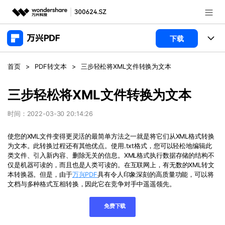
推荐产品
下载
AIGC数字创意
政企服务
产品
首页
>
PDF转文本
>
三步轻松将XML文件转换为文本
实用工具
桌面端
新闻中心
功能
三步轻松将XML文件转换为文本
万兴PDF Windows版
关于万兴
商业合作
时间：2022-03-30 20:14:26
PDF新功能
万兴PDF Mac版
PDF编辑器
使您的XML文件变得更灵活的最简单方法之一就是将它们从XML格式转换
加入我们
帮助中心
学校&教育
为文本。此转换过程还有其他优点。使用.txt格式，您可以轻松地编辑此
移动端
类文件、引入新内容、删除无关的信息。XML格式执行数据存储的结构不
产品支持
PDF合并工具
帮助中心
仅是机器可读的，而且也是人类可读的。在互联网上，有无数的XML转文
企业采购
免费下载
立即购买
本转换器。但是，由于
万兴PDF
具有令人印象深刻的高质量功能，可以将
万兴PDF 安卓版
用户指南
PDF转换器
文档与多种格式互相转换，因此它在竞争对手中遥遥领先。
万兴PDF iOS版
经销商招募
常见问题
PDF加密
客服热线：
4000-300624
免费下载
登录
立即购买
PDF开发工具
产品信息