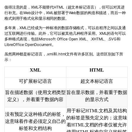
值得注意的是，XML不能替代HTML（超文本标记语言），但可以对其进
行补充。在Web设计中，XML被部署于Web数据的构造和描述，而后一种
格式则用于格式化和显示相同的数据。
多年来，XML已经成为一种标准的数据存储格式，可以在程序之间以及通
过互联网进行传输。此外，它可以被其他几种程序采用。XML的语句可以
多种格式表现，包括Microsoft Office Open XML、.XHTML、.SVG和
LibreOffice OpenDocument。
虽然两种都是标记语言，.xml和.html文件有许多区别。这些区别如下所
示：
XML
HTML
可扩展标记语言
超文本标记语言
旨在描述数据（使用文档类型
旨在显示数据，并着重于数据
定义），并着重于数据内容
的显示方式
用于标记
HTML
文档及其结构
没有预定义这种格式的标签，
的标签是预先定义的；这意味
这意味着作者必须定义自己的
着
HTML
文档的作者仅被允许
标签和文档结构
使用
HTML
标准中定义的标签