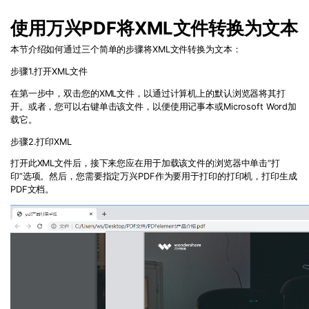
PDF文件压缩
免费下载
更新日志
使用万兴PDF将XML文件转换为文本
万兴PDF SDK
PDF签名
下载中心
申请试用
本节介绍如何通过三个简单的步骤将XML文件转换为文本：
PDF批量工具
步骤1.打开XML文件
产品资讯
PDF提取页面
在第一步中，双击您的XML文件，以通过计算机上的默认浏览器将其打
免费下载
01.热门软件
开。或者，您可以右键单击该文件，以便使用记事本或Microsoft Word加
PDF表格
载它。
02.转换PDF
步骤2.打印XML
PDF页面调整
03.编辑PDF
打开此XML文件后，接下来您应在用于加载该文件的浏览器中单击“打
印”选项。然后，您需要指定万兴PDF作为要用于打印的打印机，打印生成
PDF文件创建
PDF文档。
查看更多 >
PDF注释
PDF OCR
免费下载
免费下载