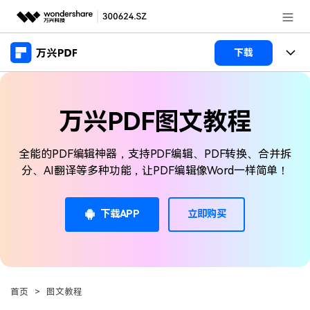
推荐产品
下载
AIGC数字创意
政企服务
产品
实用工具
万兴PDF图文教程
桌面端
新闻中心
功能
万兴PDF Windows版
全能的PDF编辑神器，支持PDF编辑、PDF转换、合并拆
关于万兴
商业合作
PDF新功能
分、AI翻译等多种功能，让PDF编辑像Word一样简单！
万兴PDF Mac版
PDF编辑器
加入我们
帮助中心
学校&教育
移动端
下载APP
立即购买
产品支持
PDF合并工具
帮助中心
企业采购
万兴PDF 安卓版
用户指南
PDF转换器
登录
立即购买
万兴PDF iOS版
经销商招募
常见问题
PDF加密
客服热线：
4000-300624
首页
>
图文教程
PDF开发工具
产品信息