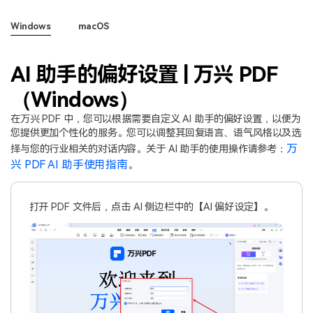
PDF文件压缩
更新日志
万兴PDF SDK
Windows
macOS
PDF签名
下载中心
申请试用
PDF批量工具
AI 助手的偏好设置 | 万兴 PDF
产品资讯
PDF提取页面
（Windows）
01.热门软件
在万兴 PDF 中，您可以根据需要自定义 AI 助手的偏好设置，以便为
PDF表格
02.转换PDF
您提供更加个性化的服务。您可以调整其回复语言、语气风格以及选
PDF页面调整
万
择与您的行业相关的对话内容。关于 AI 助手的使用操作请参考：
03.编辑PDF
兴 PDF AI 助手使用指南
。
PDF文件创建
查看更多 >
打开 PDF 文件后，点击 AI 侧边栏中的【AI 偏好设定】。
PDF注释
PDF OCR