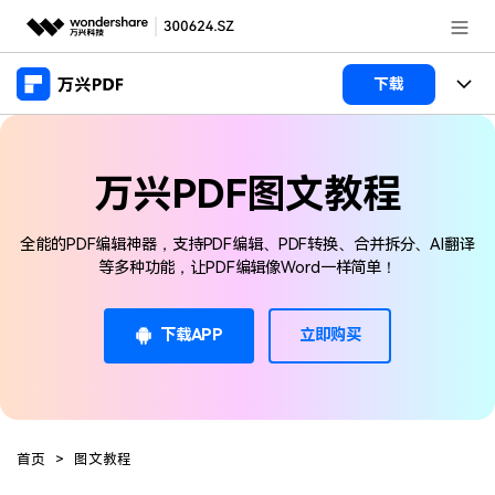
推荐产品
下载
AIGC数字创意
政企服务
产品
实用工具
万兴PDF图文教程
桌面端
新闻中心
功能
万兴PDF Windows版
全能的PDF编辑神器，支持PDF编辑、PDF转换、合并拆分、AI翻译
关于万兴
商业合作
PDF新功能
等多种功能，让PDF编辑像Word一样简单！
万兴PDF Mac版
PDF编辑器
加入我们
帮助中心
学校&教育
移动端
下载APP
立即购买
产品支持
PDF合并工具
帮助中心
企业采购
万兴PDF 安卓版
用户指南
PDF转换器
登录
立即购买
万兴PDF iOS版
经销商招募
常见问题
PDF加密
客服热线：
4000-300624
首页
>
图文教程
PDF开发工具
产品信息