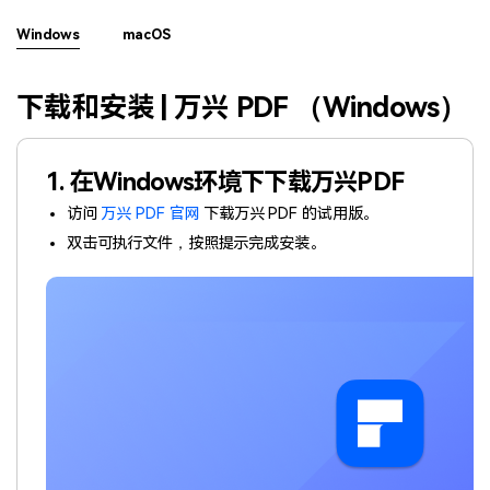
PDF文件压缩
更新日志
Windows
macOS
万兴PDF SDK
PDF签名
下载中心
申请试用
PDF批量工具
下载和安装 | 万兴 PDF （Windows）
产品资讯
PDF提取页面
01.热门软件
1. 在Windows环境下下载万兴PDF
PDF表格
02.转换PDF
访问
万兴 PDF 官网
下载万兴 PDF 的试用版。
PDF页面调整
双击可执行文件，按照提示完成安装。
03.编辑PDF
PDF文件创建
查看更多 >
PDF注释
PDF OCR