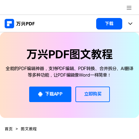
推荐产品
下载
AIGC数字创意
政企服务
产品
实用工具
万兴PDF图文教程
桌面端
新闻中心
功能
万兴PDF Windows版
全能的PDF编辑神器，支持PDF编辑、PDF转换、合并拆分、AI翻译
关于万兴
商业合作
PDF新功能
等多种功能，让PDF编辑像Word一样简单！
万兴PDF Mac版
PDF编辑器
加入我们
帮助中心
学校&教育
移动端
下载APP
立即购买
产品支持
PDF合并工具
帮助中心
企业采购
万兴PDF 安卓版
用户指南
PDF转换器
登录
立即购买
万兴PDF iOS版
经销商招募
常见问题
PDF加密
客服热线：
4000-300624
首页
>
图文教程
PDF开发工具
产品信息