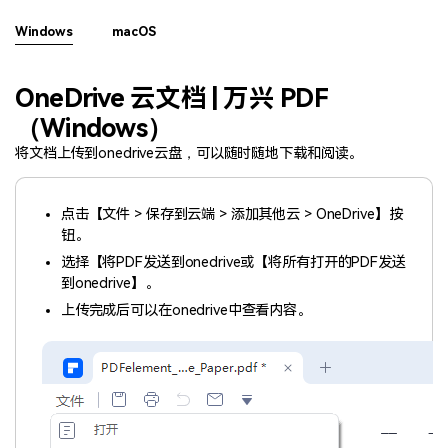
PDF文件压缩
更新日志
Windows
macOS
万兴PDF SDK
PDF签名
下载中心
申请试用
PDF批量工具
OneDrive 云文档 | 万兴 PDF
产品资讯
（Windows）
PDF提取页面
01.热门软件
将文档上传到onedrive云盘，可以随时随地下载和阅读。
PDF表格
02.转换PDF
PDF页面调整
点击【文件 > 保存到云端 > 添加其他云 > OneDrive】按
03.编辑PDF
钮。
选择【将PDF发送到onedrive或【将所有打开的PDF发送
PDF文件创建
查看更多 >
到onedrive】。
PDF注释
上传完成后可以在onedrive中查看内容。
PDF OCR