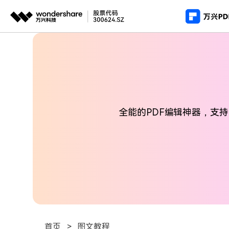
推荐产
AIGC数字创意
平台
产
PDF新功能
视频创意
绘图创意
企业
PDF编辑器
用
代理
万兴剧厂
万兴图示
AI驱动的一站式精品影视内容创作平台
一站式办公绘图
常
客户
全能的PDF编辑神器，支持
万兴喵影
万兴脑图
AI赋能，你也是剪辑大师
基于云的跨端思
万兴天幕
一句话生成视频/图片/音乐
Wondershare SelfyzAI
让照片动起来
首页
>
图文教程