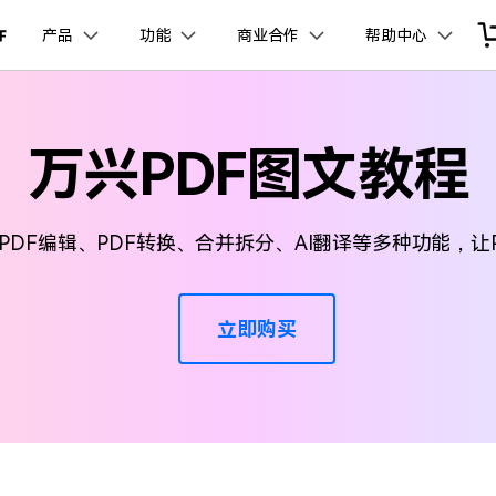
品
政企服务
新闻中心
关于万兴
产品
功能
商业合作
帮助中心
加入我们
服务
解决方案
公司简介
新闻动态
投资者关系
行业应用
实用工具
品支持
桌面端
产品信息
移动端
产品资讯
PDF开发工具
PDF合并工具
学校&教育
PDF文件压缩
企业采购
PDF提取页面
经销商招募
创业历程
活动专题
联系我们
万兴PDF图文教程
用户
文档创意
数字文档
制造业
实用工具
互联网&
PDF转换器
PDF签名
PDF表格
户指南
更新日志
社会责任
供应商合作
01.热门软件
万兴PDF Windows版
万兴PDF 安卓版
万兴PDF SDK
免费下载
商
创意绘图
交通运输
教育
万兴PDF
万兴恢复专家
PDF加密
PDF批量工具
PDF页面调整
利器
秒会的全能PDF编辑神器
简单高效的数据管理软件
见问题
下载中心
02.转换PDF
万兴PDF Mac版
万兴PDF iOS版
申请试用
案例
视频创意
金融&银行
电力资源
PDF编辑、PDF转换、合并拆分、AI翻译等多种功能，让P
万兴HiPDF
万兴易修
03.编辑PDF
免费下载
免费下载
维导图软件
一站式在线PDF解决方案
视频/照片修复一站式解
立即购买
查看更多 >
免费下载
所有产品