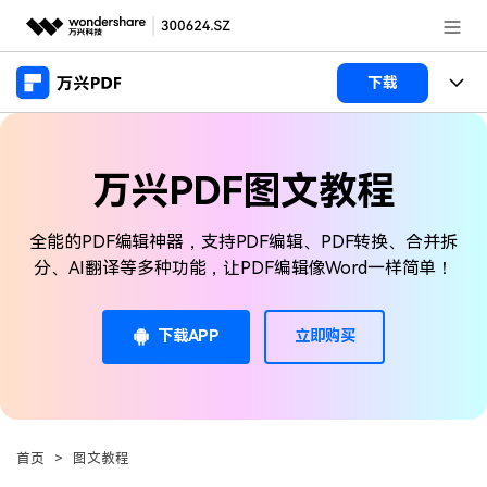
推荐产品
下载
AIGC数字创意
政企服务
产品
实用工具
万兴PDF图文教程
桌面端
新闻中心
功能
万兴PDF Windows版
全能的PDF编辑神器，支持PDF编辑、PDF转换、合并拆
关于万兴
商业合作
PDF新功能
分、AI翻译等多种功能，让PDF编辑像Word一样简单！
万兴PDF Mac版
PDF编辑器
加入我们
帮助中心
学校&教育
移动端
下载APP
立即购买
产品支持
PDF合并工具
帮助中心
企业采购
万兴PDF 安卓版
用户指南
PDF转换器
登录
立即购买
万兴PDF iOS版
经销商招募
常见问题
PDF加密
客服热线：
4000-300624
首页
>
图文教程
PDF开发工具
产品信息