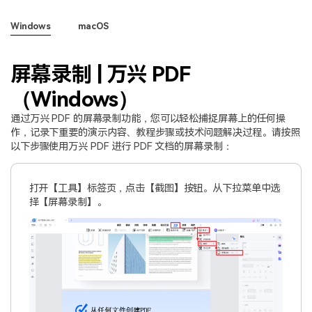
PDF文件压缩
更新日志
万兴PDF SDK
Windows
macOS
PDF签名
下载中心
申请试用
PDF批量工具
屏幕录制 | 万兴 PDF
产品资讯
PDF提取页面
（Windows）
01.热门软件
通过万兴 PDF 的屏幕录制功能，您可以轻松捕捉屏幕上的任何操
PDF表格
02.转换PDF
作，记录下重要的演示内容、教程步骤或技术问题解决过程。请按照
PDF页面调整
以下步骤使用万兴 PDF 进行 PDF 文档的屏幕录制：
03.编辑PDF
PDF文件创建
打开【工具】标签页，点击【截图】按钮。从下拉菜单中选
查看更多 >
择【屏幕录制】。
PDF注释
PDF OCR